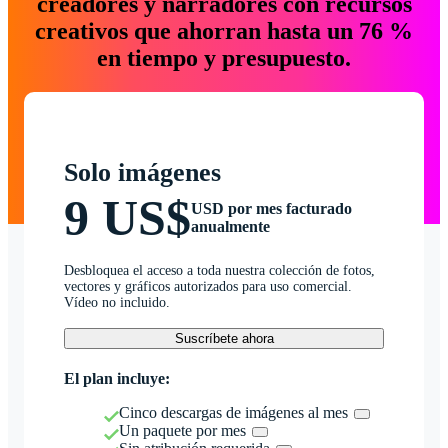
creadores y narradores con recursos
creativos que ahorran hasta un 76 %
en tiempo y presupuesto.
Solo imágenes
9 US$
USD por mes facturado
anualmente
Desbloquea el acceso a toda nuestra colección de fotos,
vectores y gráficos autorizados para uso comercial.
Vídeo no incluido.
Suscríbete ahora
El plan incluye:
Cinco descargas de imágenes al mes
Un paquete por mes