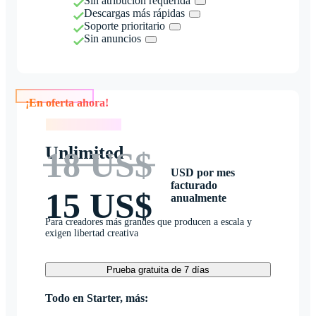
Sin atribución requerida
Descargas más rápidas
Soporte prioritario
Sin anuncios
¡En oferta ahora!
¡En oferta ahora!
Unlimited
18 US$
USD por mes
facturado
15 US$
anualmente
Para creadores más grandes que producen a escala y
exigen libertad creativa
Prueba gratuita de 7 días
Todo en Starter, más: