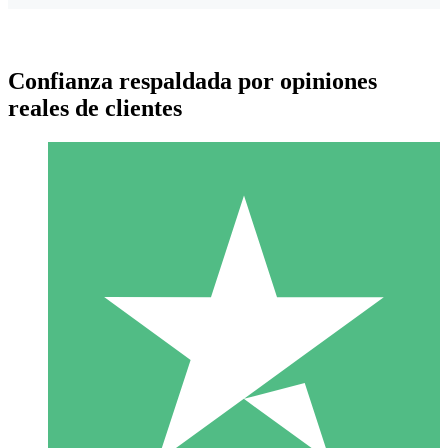
Confianza respaldada por opiniones
reales de clientes
Paquetes de Créditos Individuales
Paga según el uso con créditos de descarga. Sin compromiso
mensual.
1 Descarga
10
US$
00