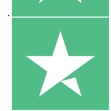
5 Descargas
15
US$
00
10 Descargas
20
US$
00