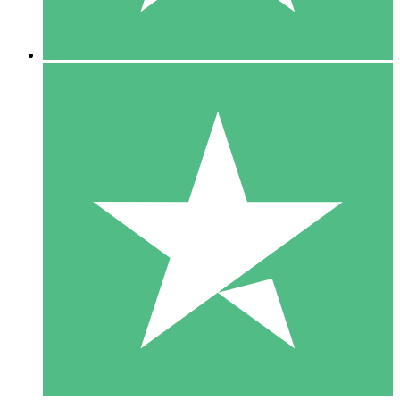
5 Descargas
15
US$
00
10 Descargas
20
US$
00