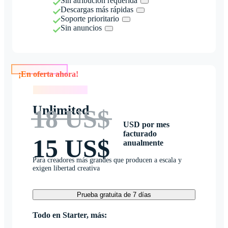
Sin atribución requerida
Descargas más rápidas
Soporte prioritario
Sin anuncios
¡En oferta ahora!
¡En oferta ahora!
Unlimited
18 US$
USD por mes
facturado
15 US$
anualmente
Para creadores más grandes que producen a escala y
exigen libertad creativa
Prueba gratuita de 7 días
Todo en Starter, más: