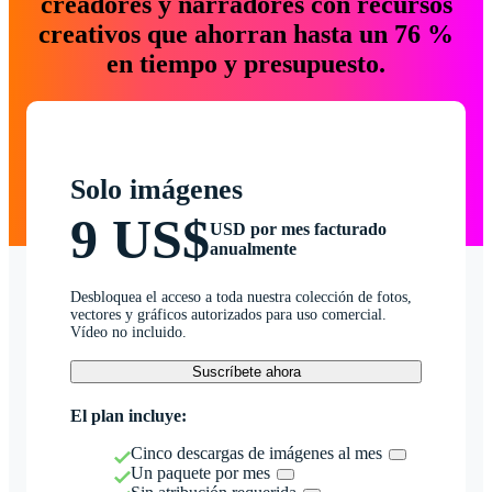
creadores y narradores con recursos
creativos que ahorran hasta un 76 %
en tiempo y presupuesto.
Solo imágenes
9 US$
USD por mes facturado
anualmente
Desbloquea el acceso a toda nuestra colección de fotos,
vectores y gráficos autorizados para uso comercial.
Vídeo no incluido.
Suscríbete ahora
El plan incluye:
Cinco descargas de imágenes al mes
Un paquete por mes