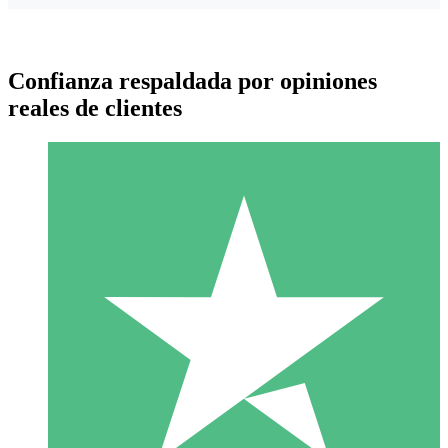
Confianza respaldada por opiniones
reales de clientes
Paquetes de Créditos Individuales
Paga según el uso con créditos de descarga. Sin compromiso
mensual.
1 Descarga
10
US$
00