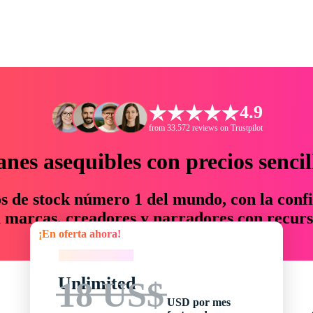
4.9
from 33.572 reviews on Trustpilot
anes asequibles con precios sencil
os de stock número 1 del mundo, con la confi
marcas, creadores y narradores con recurs
¡En oferta ahora!
un 76 % en tiempo y presupuesto.
¡En oferta ahora!
Unlimited
18 US$
USD por mes