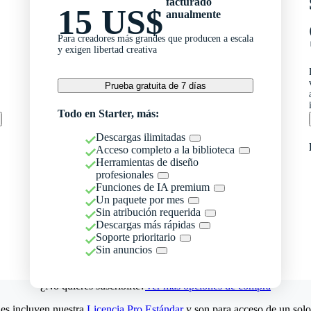
facturado
15 US$
anualmente
Para creadores más grandes que producen a escala
y exigen libertad creativa
Prueba gratuita de 7 días
Todo en Starter, más:
Descargas ilimitadas
Acceso completo a la biblioteca
Herramientas de diseño
profesionales
Funciones de IA premium
Un paquete por mes
Sin atribución requerida
Descargas más rápidas
Soporte prioritario
Sin anuncios
¿No quieres suscribirte?
Ver más opciones de compra
es incluyen nuestra
Licencia Pro Estándar
y son para acceso de un solo