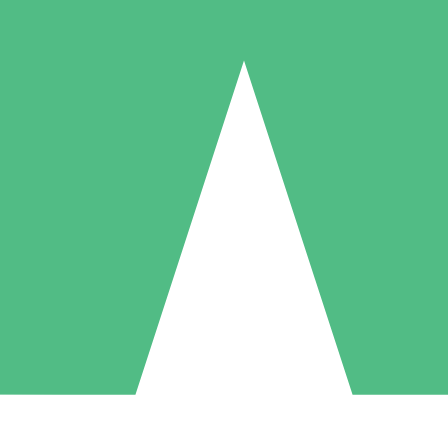
Paquetes de Créditos Individuales
Paga según el uso con créditos de descarga. Sin compromiso mensual.
1 Descarga
5 Descargas
10 Descargas
10
15
20
US$
00
US$
00
US$
00