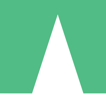
Paquetes de Créditos Individuales
Paga según el uso con créditos de descarga. Sin compromiso mensual.
1 Descarga
5 Descargas
10 Descargas
10
15
20
US$
00
US$
00
US$
00