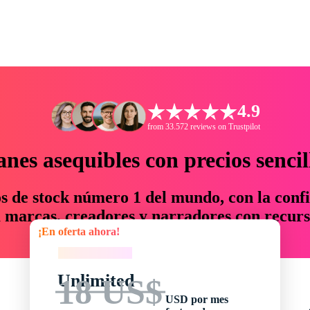
4.9
from 33.572 reviews on Trustpilot
anes asequibles con precios sencil
os de stock número 1 del mundo, con la confi
marcas, creadores y narradores con recurs
¡En oferta ahora!
un 76 % en tiempo y presupuesto.
¡En oferta ahora!
Unlimited
18 US$
USD por mes