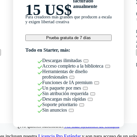
facturado
15 US$
anualmente
Para creadores más grandes que producen a escala
y exigen libertad creativa
Prueba gratuita de 7 días
Todo en Starter, más:
Descargas ilimitadas
Acceso completo a la biblioteca
Herramientas de diseño
profesionales
Funciones de IA premium
Un paquete por mes
Sin atribución requerida
Descargas más rápidas
Soporte prioritario
Sin anuncios
¿No quieres suscribirte?
Ver más opciones de compra
es incluyen nuestra
Licencia Pro Estándar
y son para acceso de un solo