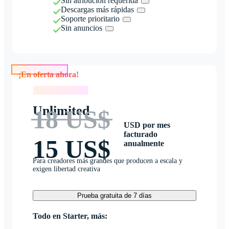
Sin atribución requerida
Descargas más rápidas
Soporte prioritario
Sin anuncios
¡En oferta ahora!
¡En oferta ahora!
Unlimited
18 US$
USD por mes
facturado
15 US$
anualmente
Para creadores más grandes que producen a escala y
exigen libertad creativa
Prueba gratuita de 7 días
Todo en Starter, más: