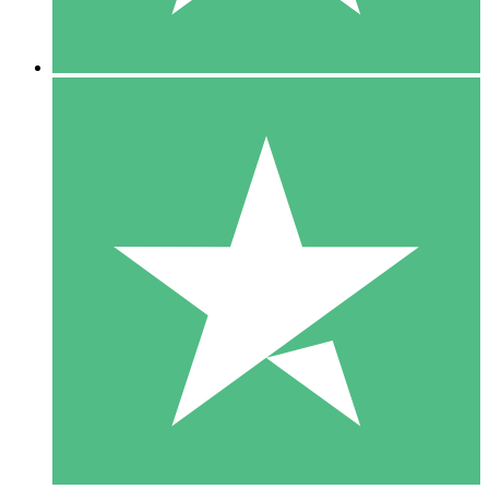
5 Descargas
15
US$
00
10 Descargas
20
US$
00