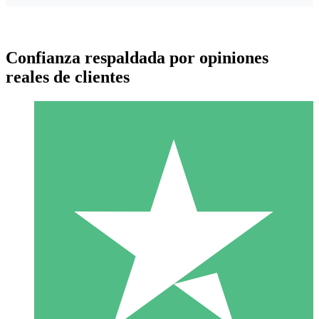
Confianza respaldada por opiniones
reales de clientes
Paquetes de Créditos Individuales
Paga según el uso con créditos de descarga. Sin compromiso
mensual.
1 Descarga
10
US$
00