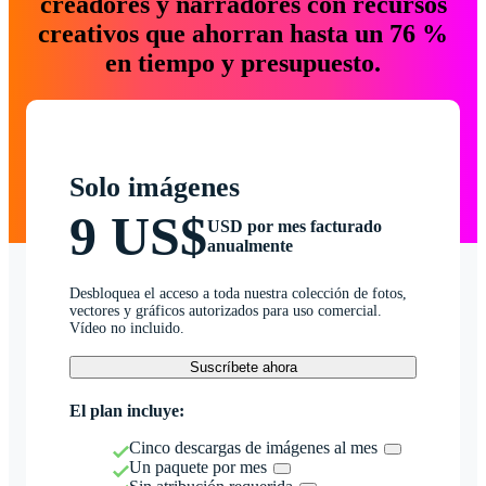
creadores y narradores con recursos
creativos que ahorran hasta un 76 %
en tiempo y presupuesto.
Solo imágenes
9 US$
USD por mes facturado
anualmente
Desbloquea el acceso a toda nuestra colección de fotos,
vectores y gráficos autorizados para uso comercial.
Vídeo no incluido.
Suscríbete ahora
El plan incluye:
Cinco descargas de imágenes al mes
Un paquete por mes