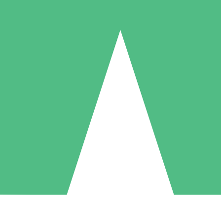
Paquetes de Créditos Individuales
Paga según el uso con créditos de descarga. Sin compromiso mensual.
1 Descarga
5 Descargas
10 Descargas
10
15
20
US$
00
US$
00
US$
00