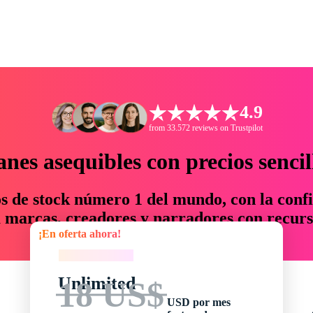
4.9
from 33.572 reviews on Trustpilot
anes asequibles con precios sencil
os de stock número 1 del mundo, con la confi
marcas, creadores y narradores con recurs
¡En oferta ahora!
un 76 % en tiempo y presupuesto.
¡En oferta ahora!
Unlimited
18 US$
USD por mes