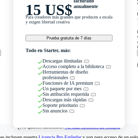
facturado
15 US$
anualmente
Para creadores más grandes que producen a escala
y exigen libertad creativa
Prueba gratuita de 7 días
Todo en Starter, más:
Descargas ilimitadas
Acceso completo a la biblioteca
Herramientas de diseño
profesionales
Funciones de IA premium
Un paquete por mes
Sin atribución requerida
Descargas más rápidas
Soporte prioritario
Sin anuncios
¿No quieres suscribirte?
Ver más opciones de compra
es incluyen nuestra
Licencia Pro Estándar
y son para acceso de un solo