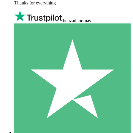
Thanks for everything
behzad toomas