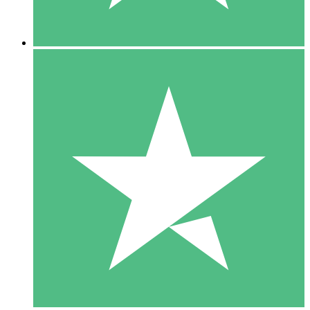
5 Descargas
15
US$
00
10 Descargas
20
US$
00