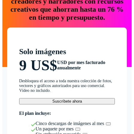
creadores y narradores con recursos
creativos que ahorran hasta un 76 %
en tiempo y presupuesto.
Solo imágenes
9 US$
USD por mes facturado
anualmente
Desbloquea el acceso a toda nuestra colección de fotos,
vectores y gráficos autorizados para uso comercial.
Vídeo no incluido.
Suscríbete ahora
El plan incluye:
Cinco descargas de imágenes al mes
Un paquete por mes