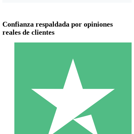
Confianza respaldada por opiniones
reales de clientes
Paquetes de Créditos Individuales
Paga según el uso con créditos de descarga. Sin compromiso
mensual.
1 Descarga
10
US$
00