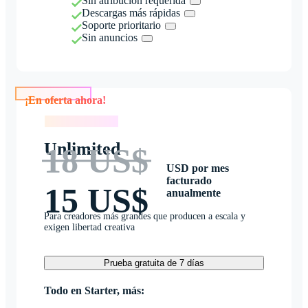
Sin atribución requerida
Descargas más rápidas
Soporte prioritario
Sin anuncios
¡En oferta ahora!
¡En oferta ahora!
Unlimited
18 US$
USD por mes
facturado
15 US$
anualmente
Para creadores más grandes que producen a escala y
exigen libertad creativa
Prueba gratuita de 7 días
Todo en Starter, más: