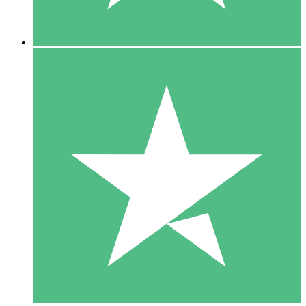
5 Descargas
15
US$
00
10 Descargas
20
US$
00