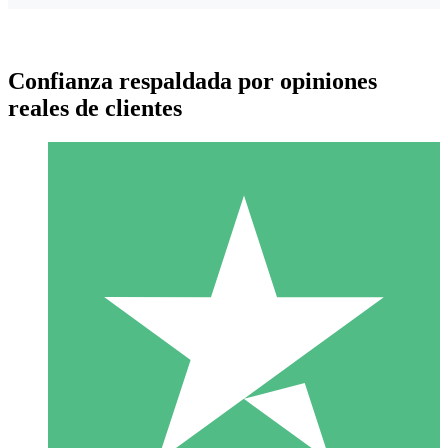
Confianza respaldada por opiniones
reales de clientes
Paquetes de Créditos Individuales
Paga según el uso con créditos de descarga. Sin compromiso
mensual.
1 Descarga
10
US$
00