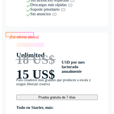
Sin atribución requerida
Descargas más rápidas
Soporte prioritario
Sin anuncios
¡En oferta ahora!
¡En oferta ahora!
Unlimited
18 US$
USD por mes
facturado
15 US$
anualmente
Para creadores más grandes que producen a escala y
exigen libertad creativa
Prueba gratuita de 7 días
Todo en Starter, más: