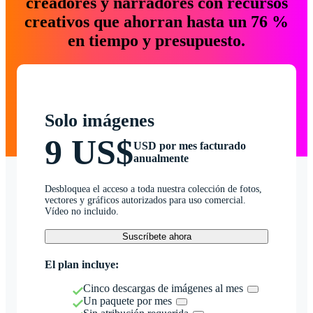
creadores y narradores con recursos
creativos que ahorran hasta un 76 %
en tiempo y presupuesto.
Solo imágenes
9 US$
USD por mes facturado
anualmente
Desbloquea el acceso a toda nuestra colección de fotos,
vectores y gráficos autorizados para uso comercial.
Vídeo no incluido.
Suscríbete ahora
El plan incluye:
Cinco descargas de imágenes al mes
Un paquete por mes