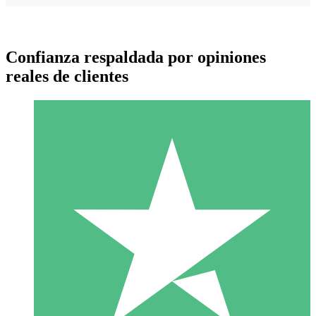
Confianza respaldada por opiniones
reales de clientes
Paquetes de Créditos Individuales
Paga según el uso con créditos de descarga. Sin compromiso
mensual.
1 Descarga
10
US$
00