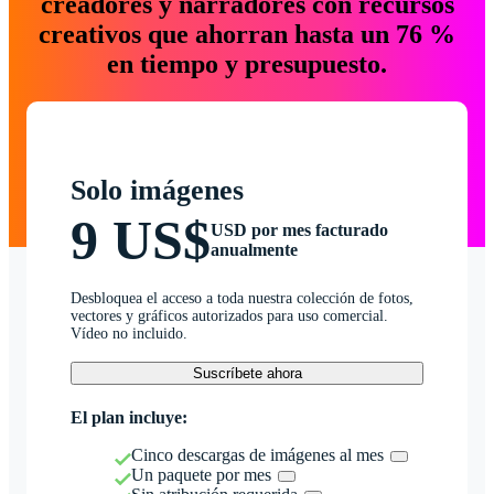
creadores y narradores con recursos
creativos que ahorran hasta un 76 %
en tiempo y presupuesto.
Solo imágenes
9 US$
USD por mes facturado
anualmente
Desbloquea el acceso a toda nuestra colección de fotos,
vectores y gráficos autorizados para uso comercial.
Vídeo no incluido.
Suscríbete ahora
El plan incluye:
Cinco descargas de imágenes al mes
Un paquete por mes