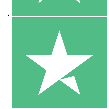
5 Descargas
15
US$
00
10 Descargas
20
US$
00