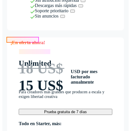
Sin atribución requerida
Descargas más rápidas
Soporte prioritario
Sin anuncios
¡En oferta ahora!
¡En oferta ahora!
Unlimited
18 US$
USD por mes
facturado
15 US$
anualmente
Para creadores más grandes que producen a escala y
exigen libertad creativa
Prueba gratuita de 7 días
Todo en Starter, más: