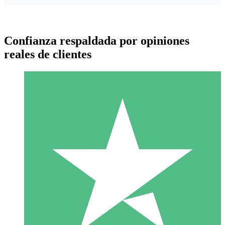
Confianza respaldada por opiniones
reales de clientes
Paquetes de Créditos Individuales
Paga según el uso con créditos de descarga. Sin compromiso
mensual.
1 Descarga
10
US$
00