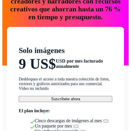
creadores y narradores con recursos
creativos que ahorran hasta un 76 %
en tiempo y presupuesto.
Solo imágenes
9 US$
USD por mes facturado
anualmente
Desbloquea el acceso a toda nuestra colección de fotos,
vectores y gráficos autorizados para uso comercial.
Vídeo no incluido.
Suscríbete ahora
El plan incluye:
Cinco descargas de imágenes al mes
Un paquete por mes