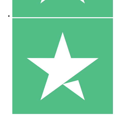
5 Descargas
15
US$
00
10 Descargas
20
US$
00