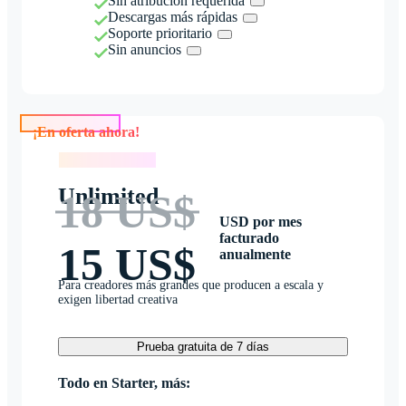
Sin atribución requerida
Descargas más rápidas
Soporte prioritario
Sin anuncios
¡En oferta ahora!
¡En oferta ahora!
Unlimited
18 US$
USD por mes
facturado
15 US$
anualmente
Para creadores más grandes que producen a escala y
exigen libertad creativa
Prueba gratuita de 7 días
Todo en Starter, más: