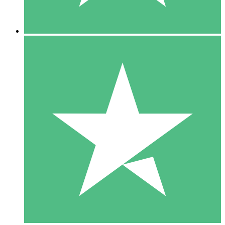
5 Descargas
15
US$
00
10 Descargas
20
US$
00