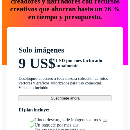
creadores y narradores con recursos
creativos que ahorran hasta un 76 %
en tiempo y presupuesto.
Solo imágenes
9 US$
USD por mes facturado
anualmente
Desbloquea el acceso a toda nuestra colección de fotos,
vectores y gráficos autorizados para uso comercial.
Vídeo no incluido.
Suscríbete ahora
El plan incluye:
Cinco descargas de imágenes al mes
Un paquete por mes