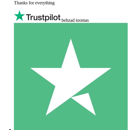
Thanks for everything
behzad toomas