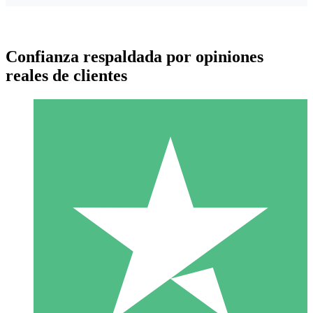
Confianza respaldada por opiniones
reales de clientes
Paquetes de Créditos Individuales
Paga según el uso con créditos de descarga. Sin compromiso
mensual.
1 Descarga
10
US$
00