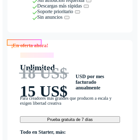
Sin atribución requerida
Descargas más rápidas
Soporte prioritario
Sin anuncios
¡En oferta ahora!
¡En oferta ahora!
Unlimited
18 US$
USD por mes
facturado
15 US$
anualmente
Para creadores más grandes que producen a escala y
exigen libertad creativa
Prueba gratuita de 7 días
Todo en Starter, más: