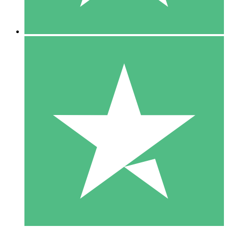
5 Descargas
15
US$
00
10 Descargas
20
US$
00