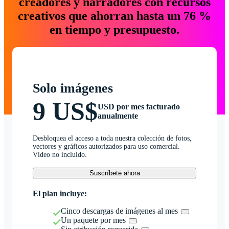
creadores y narradores con recursos
creativos que ahorran hasta un 76 %
en tiempo y presupuesto.
Solo imágenes
9 US$
USD por mes facturado
anualmente
Desbloquea el acceso a toda nuestra colección de fotos,
vectores y gráficos autorizados para uso comercial.
Vídeo no incluido.
Suscríbete ahora
El plan incluye:
Cinco descargas de imágenes al mes
Un paquete por mes