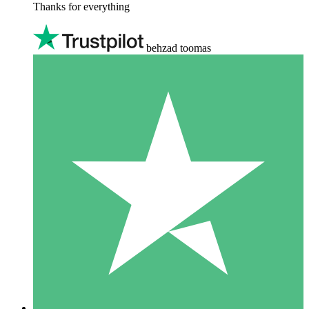
Thanks for everything
behzad toomas