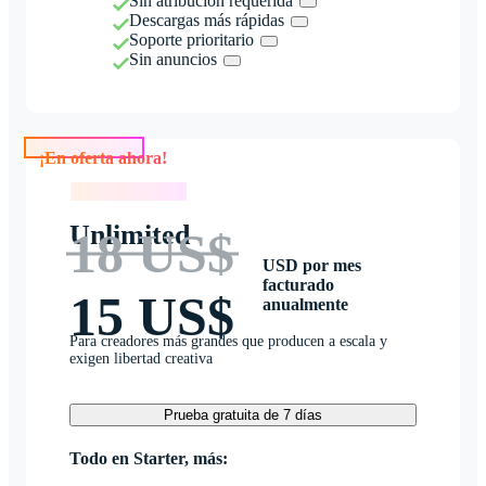
Sin atribución requerida
Descargas más rápidas
Soporte prioritario
Sin anuncios
¡En oferta ahora!
¡En oferta ahora!
Unlimited
18 US$
USD por mes
facturado
15 US$
anualmente
Para creadores más grandes que producen a escala y
exigen libertad creativa
Prueba gratuita de 7 días
Todo en Starter, más: