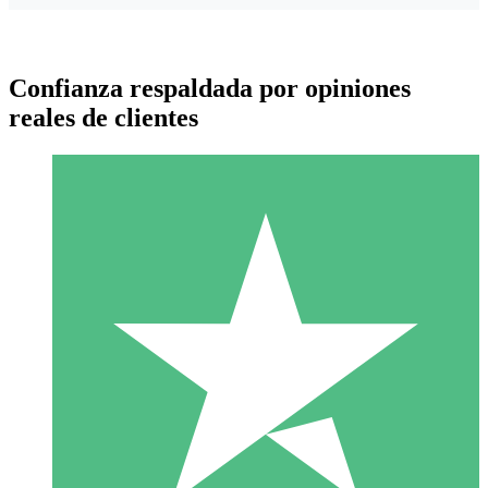
Confianza respaldada por opiniones
reales de clientes
Paquetes de Créditos Individuales
Paga según el uso con créditos de descarga. Sin compromiso
mensual.
1 Descarga
10
US$
00