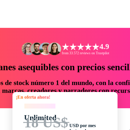
4.9
from 33.572 reviews on Trustpilot
anes asequibles con precios sencil
os de stock número 1 del mundo, con la confi
marcas, creadores y narradores con recurs
¡En oferta ahora!
un 76 % en tiempo y presupuesto.
¡En oferta ahora!
Unlimited
18 US$
USD por mes