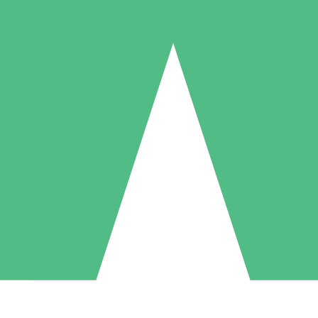
Paquetes de Créditos Individuales
Paga según el uso con créditos de descarga. Sin compromiso mensual.
1 Descarga
5 Descargas
10 Descargas
10
15
20
US$
00
US$
00
US$
00