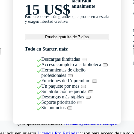
facturado
15 US$
anualmente
Para creadores más grandes que producen a escala
y exigen libertad creativa
Prueba gratuita de 7 días
Todo en Starter, más:
Descargas ilimitadas
Acceso completo a la biblioteca
Herramientas de diseño
profesionales
Funciones de IA premium
Un paquete por mes
Sin atribución requerida
Descargas más rápidas
Soporte prioritario
Sin anuncios
¿No quieres suscribirte?
Ver más opciones de compra
es incluyen nuestra
Licencia Pro Estándar
y son para acceso de un solo