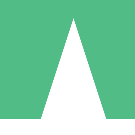
Paquetes de Créditos Individuales
Paga según el uso con créditos de descarga. Sin compromiso mensual.
1 Descarga
5 Descargas
10 Descargas
10
15
20
US$
00
US$
00
US$
00