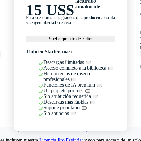
facturado
15 US$
anualmente
Para creadores más grandes que producen a escala
y exigen libertad creativa
Prueba gratuita de 7 días
Todo en Starter, más:
Descargas ilimitadas
Acceso completo a la biblioteca
Herramientas de diseño
profesionales
Funciones de IA premium
Un paquete por mes
Sin atribución requerida
Descargas más rápidas
Soporte prioritario
Sin anuncios
¿No quieres suscribirte?
Ver más opciones de compra
es incluyen nuestra
Licencia Pro Estándar
y son para acceso de un solo