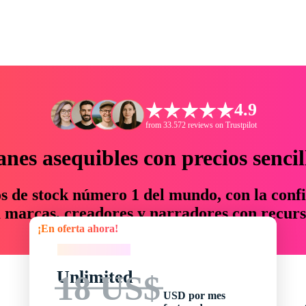
4.9
from 33.572 reviews on Trustpilot
anes asequibles con precios sencil
os de stock número 1 del mundo, con la confi
marcas, creadores y narradores con recurs
¡En oferta ahora!
un 76 % en tiempo y presupuesto.
¡En oferta ahora!
Unlimited
18 US$
USD por mes