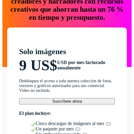
creadores y narradores con recursos
creativos que ahorran hasta un 76 %
en tiempo y presupuesto.
Solo imágenes
9 US$
USD por mes facturado
anualmente
Desbloquea el acceso a toda nuestra colección de fotos,
vectores y gráficos autorizados para uso comercial.
Vídeo no incluido.
Suscríbete ahora
El plan incluye:
Cinco descargas de imágenes al mes
Un paquete por mes