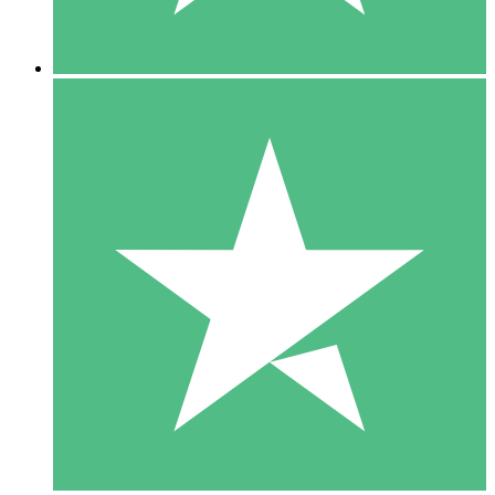
5 Descargas
15
US$
00
10 Descargas
20
US$
00