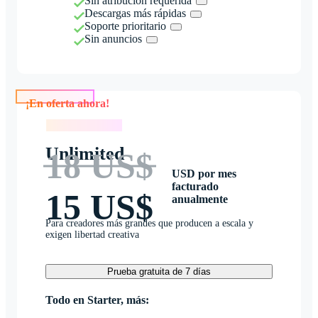
Sin atribución requerida
Descargas más rápidas
Soporte prioritario
Sin anuncios
¡En oferta ahora!
¡En oferta ahora!
Unlimited
18 US$
USD por mes
facturado
15 US$
anualmente
Para creadores más grandes que producen a escala y
exigen libertad creativa
Prueba gratuita de 7 días
Todo en Starter, más: