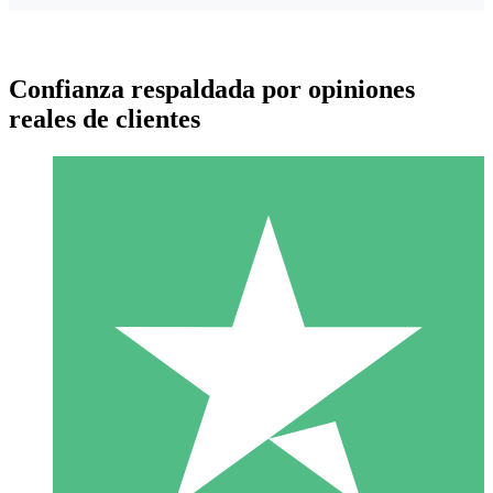
Confianza respaldada por opiniones
reales de clientes
Paquetes de Créditos Individuales
Paga según el uso con créditos de descarga. Sin compromiso
mensual.
1 Descarga
10
US$
00