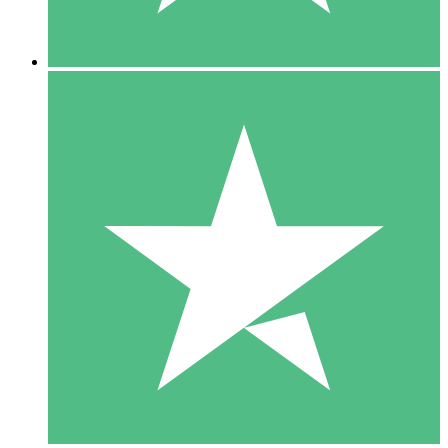
5 Descargas
15
US$
00
10 Descargas
20
US$
00