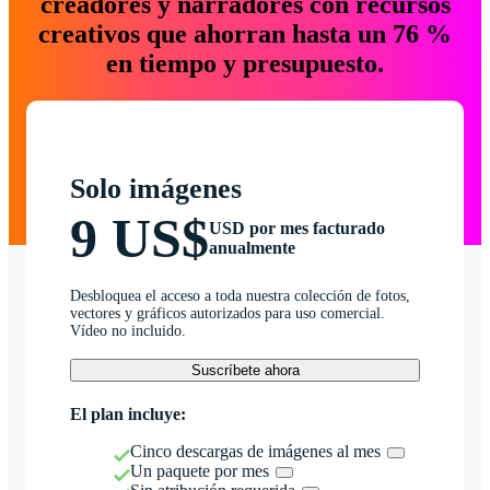
creadores y narradores con recursos
creativos que ahorran hasta un 76 %
en tiempo y presupuesto.
Solo imágenes
9 US$
USD por mes facturado
anualmente
Desbloquea el acceso a toda nuestra colección de fotos,
vectores y gráficos autorizados para uso comercial.
Vídeo no incluido.
Suscríbete ahora
El plan incluye:
Cinco descargas de imágenes al mes
Un paquete por mes