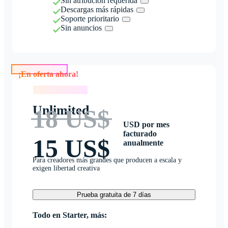
Sin atribución requerida
Descargas más rápidas
Soporte prioritario
Sin anuncios
¡En oferta ahora!
¡En oferta ahora!
Unlimited
18 US$
USD por mes
facturado
15 US$
anualmente
Para creadores más grandes que producen a escala y
exigen libertad creativa
Prueba gratuita de 7 días
Todo en Starter, más: