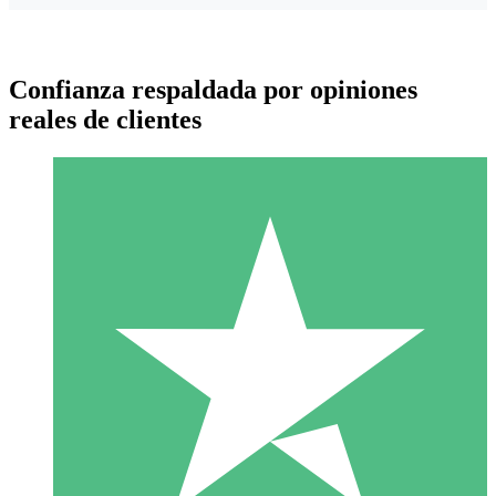
Confianza respaldada por opiniones
reales de clientes
Paquetes de Créditos Individuales
Paga según el uso con créditos de descarga. Sin compromiso
mensual.
1 Descarga
10
US$
00