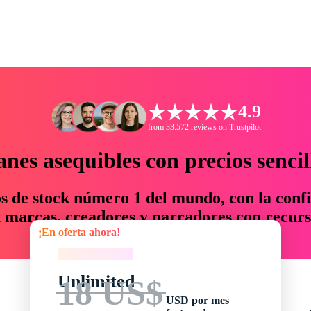
4.9
from 33.572 reviews on Trustpilot
anes asequibles con precios sencil
os de stock número 1 del mundo, con la confi
marcas, creadores y narradores con recurs
¡En oferta ahora!
un 76 % en tiempo y presupuesto.
¡En oferta ahora!
Unlimited
18 US$
USD por mes