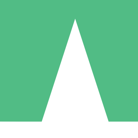
Paquetes de Créditos Individuales
Paga según el uso con créditos de descarga. Sin compromiso mensual.
1 Descarga
5 Descargas
10 Descargas
10
15
20
US$
00
US$
00
US$
00