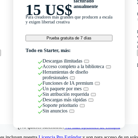
facturado
15 US$
anualmente
Para creadores más grandes que producen a escala
y exigen libertad creativa
Prueba gratuita de 7 días
Todo en Starter, más:
Descargas ilimitadas
Acceso completo a la biblioteca
Herramientas de diseño
profesionales
Funciones de IA premium
Un paquete por mes
Sin atribución requerida
Descargas más rápidas
Soporte prioritario
Sin anuncios
¿No quieres suscribirte?
Ver más opciones de compra
es incluyen nuestra
Licencia Pro Estándar
y son para acceso de un solo