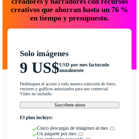
creadores y narradores con recursos
creativos que ahorran hasta un 76 %
en tiempo y presupuesto.
Solo imágenes
9 US$
USD por mes facturado
anualmente
Desbloquea el acceso a toda nuestra colección de fotos,
vectores y gráficos autorizados para uso comercial.
Vídeo no incluido.
Suscríbete ahora
El plan incluye:
Cinco descargas de imágenes al mes
Un paquete por mes