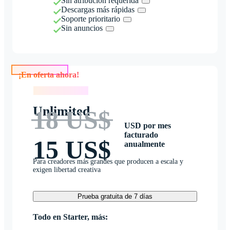
Sin atribución requerida
Descargas más rápidas
Soporte prioritario
Sin anuncios
¡En oferta ahora!
¡En oferta ahora!
Unlimited
18 US$
USD por mes
facturado
15 US$
anualmente
Para creadores más grandes que producen a escala y
exigen libertad creativa
Prueba gratuita de 7 días
Todo en Starter, más: