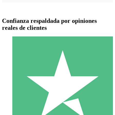
Confianza respaldada por opiniones
reales de clientes
Paquetes de Créditos Individuales
Paga según el uso con créditos de descarga. Sin compromiso
mensual.
1 Descarga
10
US$
00