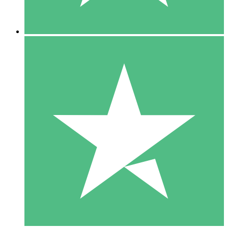
5 Descargas
15
US$
00
10 Descargas
20
US$
00