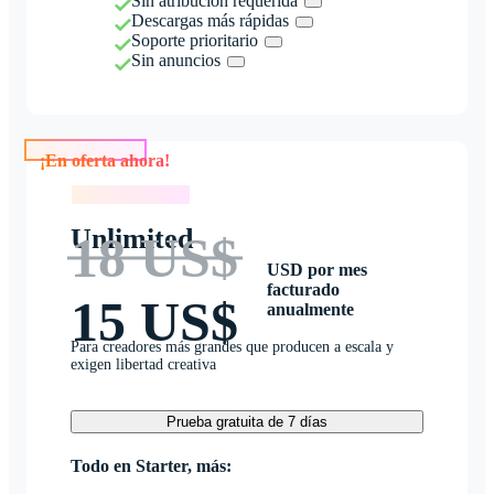
Sin atribución requerida
Descargas más rápidas
Soporte prioritario
Sin anuncios
¡En oferta ahora!
¡En oferta ahora!
Unlimited
18 US$
USD por mes
facturado
15 US$
anualmente
Para creadores más grandes que producen a escala y
exigen libertad creativa
Prueba gratuita de 7 días
Todo en Starter, más: