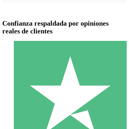
Confianza respaldada por opiniones
reales de clientes
Paquetes de Créditos Individuales
Paga según el uso con créditos de descarga. Sin compromiso
mensual.
1 Descarga
10
US$
00