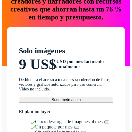
creadores y narradores con recursos
creativos que ahorran hasta un 76 %
en tiempo y presupuesto.
Solo imágenes
9 US$
USD por mes facturado
anualmente
Desbloquea el acceso a toda nuestra colección de fotos,
vectores y gráficos autorizados para uso comercial.
Vídeo no incluido.
Suscríbete ahora
El plan incluye:
Cinco descargas de imágenes al mes
Un paquete por mes