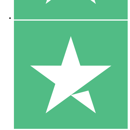
5 Descargas
15
US$
00
10 Descargas
20
US$
00