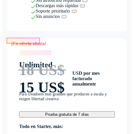
Sin atribución requerida
Descargas más rápidas
Soporte prioritario
Sin anuncios
¡En oferta ahora!
¡En oferta ahora!
Unlimited
18 US$
USD por mes
facturado
15 US$
anualmente
Para creadores más grandes que producen a escala y
exigen libertad creativa
Prueba gratuita de 7 días
Todo en Starter, más: