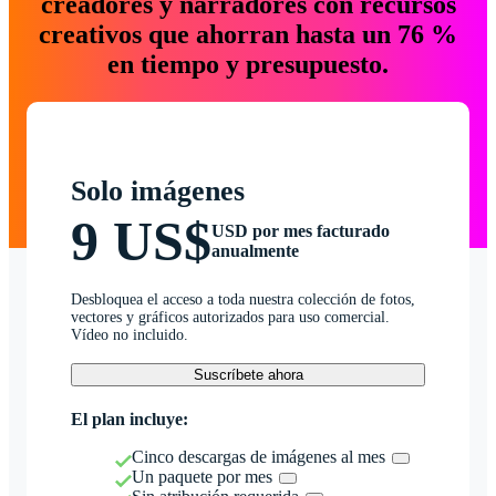
creadores y narradores con recursos
creativos que ahorran hasta un 76 %
en tiempo y presupuesto.
Solo imágenes
9 US$
USD por mes facturado
anualmente
Desbloquea el acceso a toda nuestra colección de fotos,
vectores y gráficos autorizados para uso comercial.
Vídeo no incluido.
Suscríbete ahora
El plan incluye:
Cinco descargas de imágenes al mes
Un paquete por mes