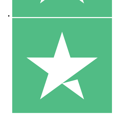
5 Descargas
15
US$
00
10 Descargas
20
US$
00