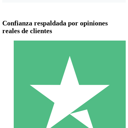
Confianza respaldada por opiniones
reales de clientes
Paquetes de Créditos Individuales
Paga según el uso con créditos de descarga. Sin compromiso
mensual.
1 Descarga
10
US$
00