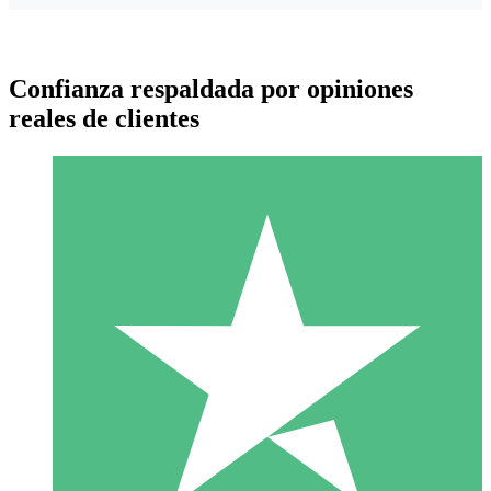
Confianza respaldada por opiniones
reales de clientes
Paquetes de Créditos Individuales
Paga según el uso con créditos de descarga. Sin compromiso
mensual.
1 Descarga
10
US$
00