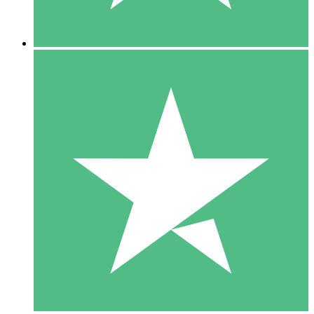
5 Descargas
15
US$
00
10 Descargas
20
US$
00