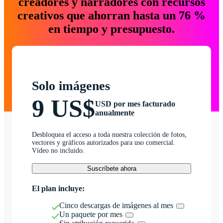
creadores y narradores con recursos
creativos que ahorran hasta un 76 %
en tiempo y presupuesto.
Solo imágenes
9 US$
USD por mes facturado
anualmente
Desbloquea el acceso a toda nuestra colección de fotos,
vectores y gráficos autorizados para uso comercial.
Vídeo no incluido.
Suscríbete ahora
El plan incluye:
Cinco descargas de imágenes al mes
Un paquete por mes