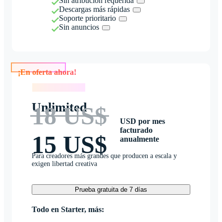
Sin atribución requerida
Descargas más rápidas
Soporte prioritario
Sin anuncios
¡En oferta ahora!
¡En oferta ahora!
Unlimited
18 US$
USD por mes
facturado
15 US$
anualmente
Para creadores más grandes que producen a escala y
exigen libertad creativa
Prueba gratuita de 7 días
Todo en Starter, más: