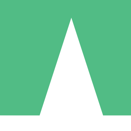
Paquetes de Créditos Individuales
Paga según el uso con créditos de descarga. Sin compromiso mensual.
1 Descarga
5 Descargas
10 Descargas
10
15
20
US$
00
US$
00
US$
00