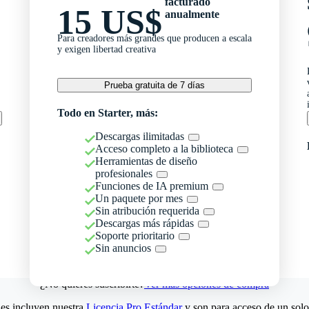
facturado
15 US$
anualmente
Para creadores más grandes que producen a escala
y exigen libertad creativa
Prueba gratuita de 7 días
Todo en Starter, más:
Descargas ilimitadas
Acceso completo a la biblioteca
Herramientas de diseño
profesionales
Funciones de IA premium
Un paquete por mes
Sin atribución requerida
Descargas más rápidas
Soporte prioritario
Sin anuncios
¿No quieres suscribirte?
Ver más opciones de compra
es incluyen nuestra
Licencia Pro Estándar
y son para acceso de un solo