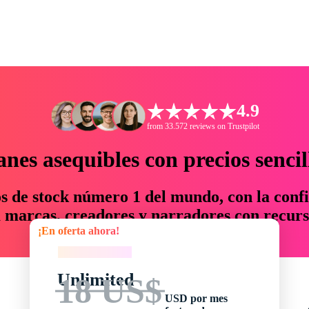
4.9
from 33.572 reviews on Trustpilot
anes asequibles con precios sencil
os de stock número 1 del mundo, con la confi
marcas, creadores y narradores con recurs
¡En oferta ahora!
un 76 % en tiempo y presupuesto.
¡En oferta ahora!
Unlimited
18 US$
USD por mes