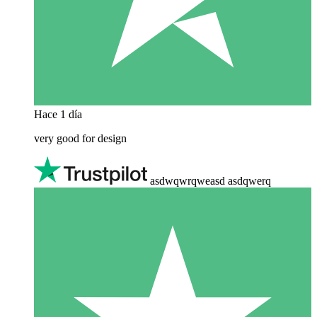
Hace 1 día
very good for design
asdwqwrqweasd asdqwerq