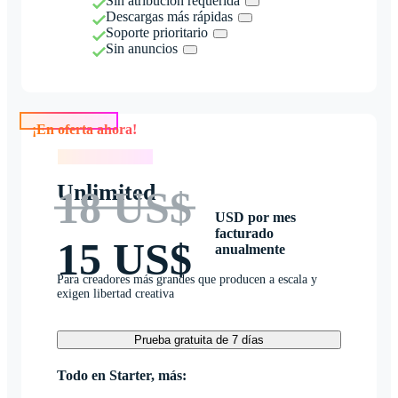
Sin atribución requerida
Descargas más rápidas
Soporte prioritario
Sin anuncios
¡En oferta ahora!
¡En oferta ahora!
Unlimited
18 US$
USD por mes
facturado
15 US$
anualmente
Para creadores más grandes que producen a escala y
exigen libertad creativa
Prueba gratuita de 7 días
Todo en Starter, más: