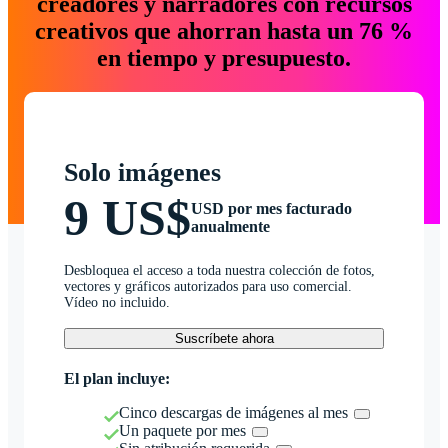
creadores y narradores con recursos
creativos que ahorran hasta un 76 %
en tiempo y presupuesto.
Solo imágenes
9 US$
USD por mes facturado
anualmente
Desbloquea el acceso a toda nuestra colección de fotos,
vectores y gráficos autorizados para uso comercial.
Vídeo no incluido.
Suscríbete ahora
El plan incluye:
Cinco descargas de imágenes al mes
Un paquete por mes