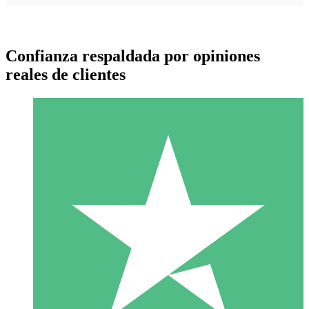
Confianza respaldada por opiniones
reales de clientes
Paquetes de Créditos Individuales
Paga según el uso con créditos de descarga. Sin compromiso
mensual.
1 Descarga
10
US$
00