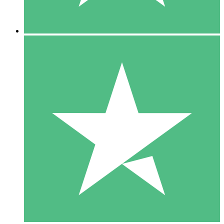
5 Descargas
15
US$
00
10 Descargas
20
US$
00