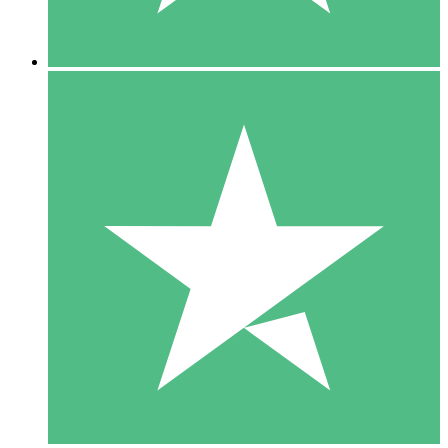
5 Descargas
15
US$
00
10 Descargas
20
US$
00