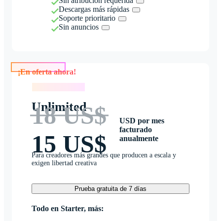
Sin atribución requerida
Descargas más rápidas
Soporte prioritario
Sin anuncios
¡En oferta ahora!
¡En oferta ahora!
Unlimited
18 US$
USD por mes
facturado
15 US$
anualmente
Para creadores más grandes que producen a escala y
exigen libertad creativa
Prueba gratuita de 7 días
Todo en Starter, más: