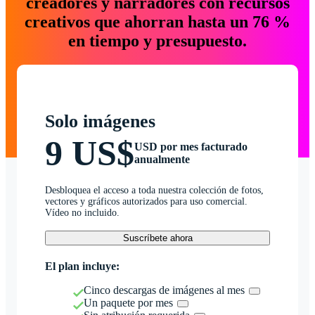
creadores y narradores con recursos
creativos que ahorran hasta un 76 %
en tiempo y presupuesto.
Solo imágenes
9 US$
USD por mes facturado
anualmente
Desbloquea el acceso a toda nuestra colección de fotos,
vectores y gráficos autorizados para uso comercial.
Vídeo no incluido.
Suscríbete ahora
El plan incluye:
Cinco descargas de imágenes al mes
Un paquete por mes