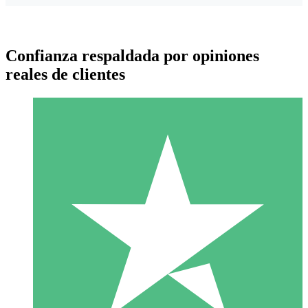
Confianza respaldada por opiniones
reales de clientes
Paquetes de Créditos Individuales
Paga según el uso con créditos de descarga. Sin compromiso
mensual.
1 Descarga
10
US$
00