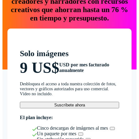
creadores y narradores con recursos
creativos que ahorran hasta un 76 %
en tiempo y presupuesto.
Solo imágenes
9 US$
USD por mes facturado
anualmente
Desbloquea el acceso a toda nuestra colección de fotos,
vectores y gráficos autorizados para uso comercial.
Vídeo no incluido.
Suscríbete ahora
El plan incluye:
Cinco descargas de imágenes al mes
Un paquete por mes