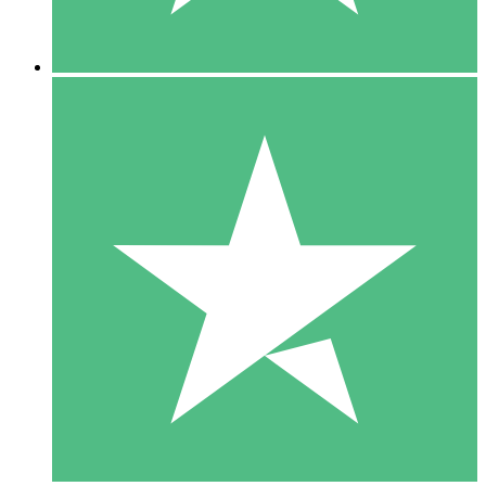
5 Descargas
15
US$
00
10 Descargas
20
US$
00