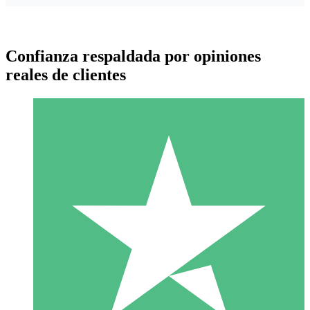
Confianza respaldada por opiniones
reales de clientes
Paquetes de Créditos Individuales
Paga según el uso con créditos de descarga. Sin compromiso
mensual.
1 Descarga
10
US$
00