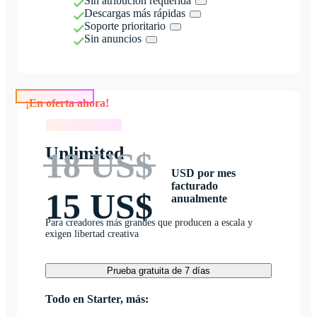
Sin atribución requerida
Descargas más rápidas
Soporte prioritario
Sin anuncios
¡En oferta ahora!
¡En oferta ahora!
Unlimited
18 US$
USD por mes
facturado
15 US$
anualmente
Para creadores más grandes que producen a escala y
exigen libertad creativa
Prueba gratuita de 7 días
Todo en Starter, más: