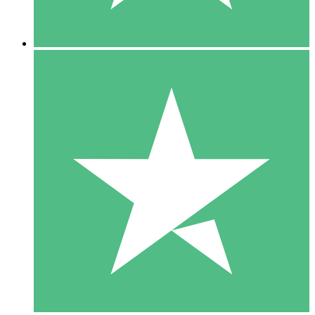
5 Descargas
15
US$
00
10 Descargas
20
US$
00