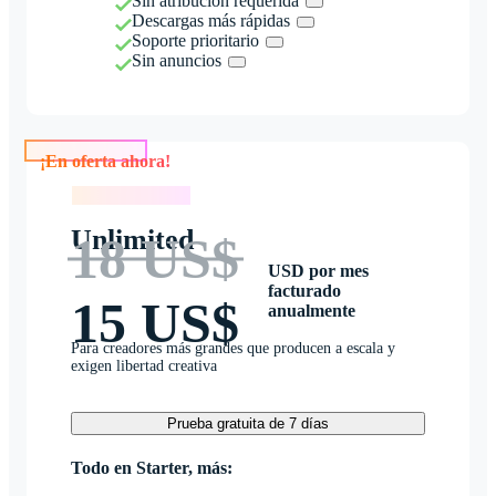
Sin atribución requerida
Descargas más rápidas
Soporte prioritario
Sin anuncios
¡En oferta ahora!
¡En oferta ahora!
Unlimited
18 US$
USD por mes
facturado
15 US$
anualmente
Para creadores más grandes que producen a escala y
exigen libertad creativa
Prueba gratuita de 7 días
Todo en Starter, más: