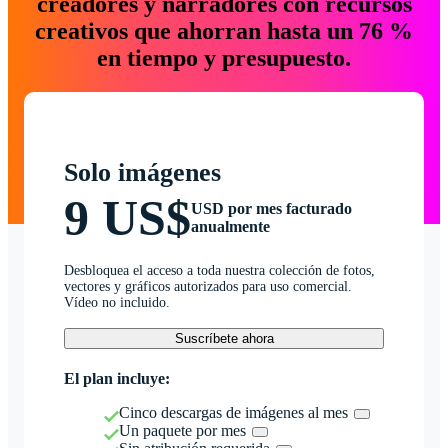
creadores y narradores con recursos
creativos que ahorran hasta un 76 %
en tiempo y presupuesto.
Solo imágenes
9 US$
USD por mes facturado
anualmente
Desbloquea el acceso a toda nuestra colección de fotos,
vectores y gráficos autorizados para uso comercial.
Vídeo no incluido.
Suscríbete ahora
El plan incluye:
Cinco descargas de imágenes al mes
Un paquete por mes