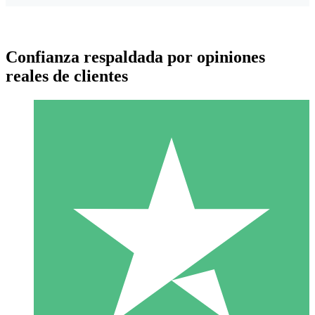
Confianza respaldada por opiniones
reales de clientes
Paquetes de Créditos Individuales
Paga según el uso con créditos de descarga. Sin compromiso
mensual.
1 Descarga
10
US$
00