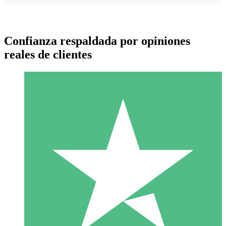
Confianza respaldada por opiniones
reales de clientes
Paquetes de Créditos Individuales
Paga según el uso con créditos de descarga. Sin compromiso
mensual.
1 Descarga
10
US$
00