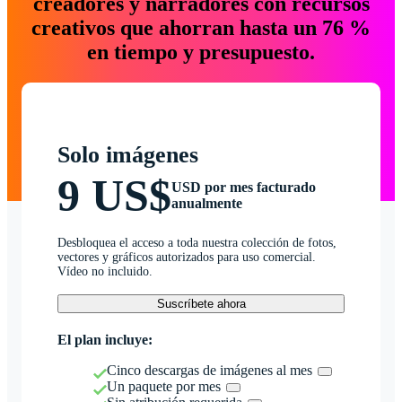
creadores y narradores con recursos
creativos que ahorran hasta un 76 %
en tiempo y presupuesto.
Solo imágenes
9 US$
USD por mes facturado
anualmente
Desbloquea el acceso a toda nuestra colección de fotos,
vectores y gráficos autorizados para uso comercial.
Vídeo no incluido.
Suscríbete ahora
El plan incluye:
Cinco descargas de imágenes al mes
Un paquete por mes