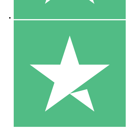
5 Descargas
15
US$
00
10 Descargas
20
US$
00