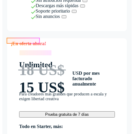
Sin atribución requerida
Descargas más rápidas
Soporte prioritario
Sin anuncios
¡En oferta ahora!
¡En oferta ahora!
Unlimited
18 US$
USD por mes
facturado
15 US$
anualmente
Para creadores más grandes que producen a escala y
exigen libertad creativa
Prueba gratuita de 7 días
Todo en Starter, más: