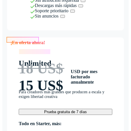
Sin atribución requerida
Descargas más rápidas
Soporte prioritario
Sin anuncios
¡En oferta ahora!
¡En oferta ahora!
Unlimited
18 US$
USD por mes
facturado
15 US$
anualmente
Para creadores más grandes que producen a escala y
exigen libertad creativa
Prueba gratuita de 7 días
Todo en Starter, más: