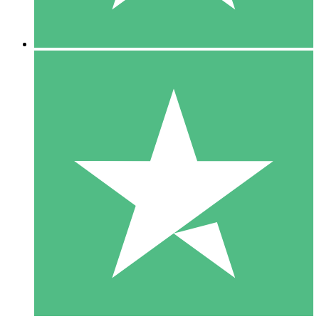
5 Descargas
15
US$
00
10 Descargas
20
US$
00