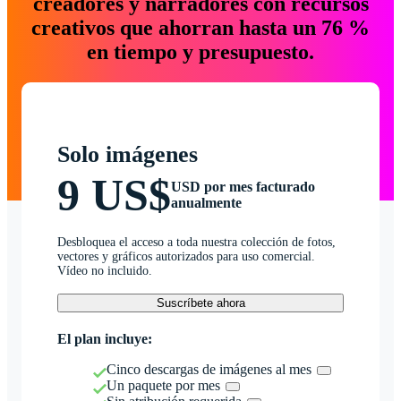
creadores y narradores con recursos
creativos que ahorran hasta un 76 %
en tiempo y presupuesto.
Solo imágenes
9 US$
USD por mes facturado
anualmente
Desbloquea el acceso a toda nuestra colección de fotos,
vectores y gráficos autorizados para uso comercial.
Vídeo no incluido.
Suscríbete ahora
El plan incluye:
Cinco descargas de imágenes al mes
Un paquete por mes