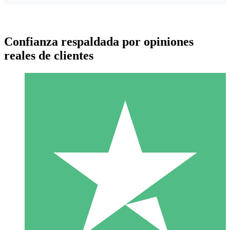
Confianza respaldada por opiniones
reales de clientes
Paquetes de Créditos Individuales
Paga según el uso con créditos de descarga. Sin compromiso
mensual.
1 Descarga
10
US$
00