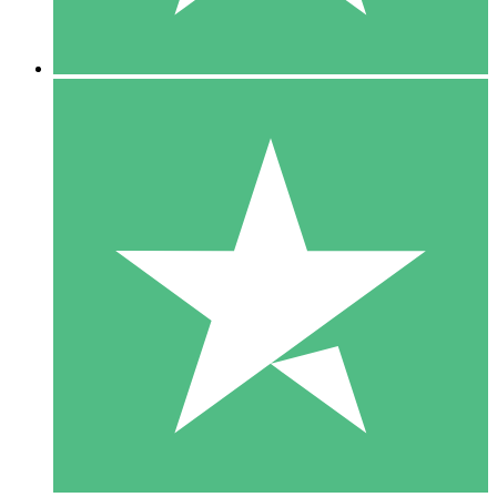
5 Descargas
15
US$
00
10 Descargas
20
US$
00