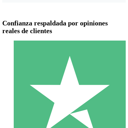
Confianza respaldada por opiniones
reales de clientes
Paquetes de Créditos Individuales
Paga según el uso con créditos de descarga. Sin compromiso
mensual.
1 Descarga
10
US$
00