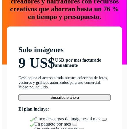
creadores y narradores con recursos
creativos que ahorran hasta un 76 %
en tiempo y presupuesto.
Solo imágenes
9 US$
USD por mes facturado
anualmente
Desbloquea el acceso a toda nuestra colección de fotos,
vectores y gráficos autorizados para uso comercial.
Vídeo no incluido.
Suscríbete ahora
El plan incluye:
Cinco descargas de imágenes al mes
Un paquete por mes