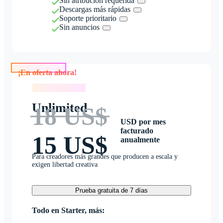
Sin atribución requerida
Descargas más rápidas
Soporte prioritario
Sin anuncios
¡En oferta ahora!
¡En oferta ahora!
Unlimited
18 US$
USD por mes
facturado
15 US$
anualmente
Para creadores más grandes que producen a escala y
exigen libertad creativa
Prueba gratuita de 7 días
Todo en Starter, más: