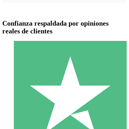
Confianza respaldada por opiniones
reales de clientes
Paquetes de Créditos Individuales
Paga según el uso con créditos de descarga. Sin compromiso
mensual.
1 Descarga
10
US$
00