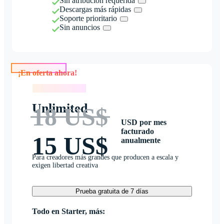
Sin atribución requerida
Descargas más rápidas
Soporte prioritario
Sin anuncios
¡En oferta ahora!
¡En oferta ahora!
Unlimited
18 US$
USD por mes
facturado
15 US$
anualmente
Para creadores más grandes que producen a escala y
exigen libertad creativa
Prueba gratuita de 7 días
Todo en Starter, más: