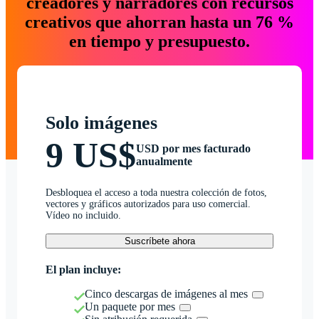
creadores y narradores con recursos
creativos que ahorran hasta un 76 %
en tiempo y presupuesto.
Solo imágenes
9 US$
USD por mes facturado
anualmente
Desbloquea el acceso a toda nuestra colección de fotos,
vectores y gráficos autorizados para uso comercial.
Vídeo no incluido.
Suscríbete ahora
El plan incluye:
Cinco descargas de imágenes al mes
Un paquete por mes