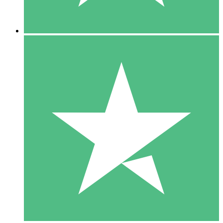
5 Descargas
15
US$
00
10 Descargas
20
US$
00