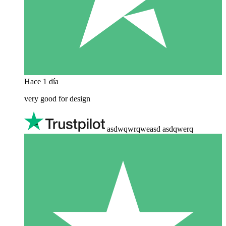
Hace 1 día
very good for design
asdwqwrqweasd asdqwerq