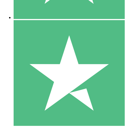
5 Descargas
15
US$
00
10 Descargas
20
US$
00