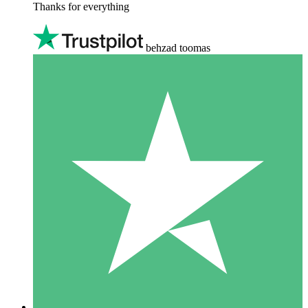
Thanks for everything
behzad toomas