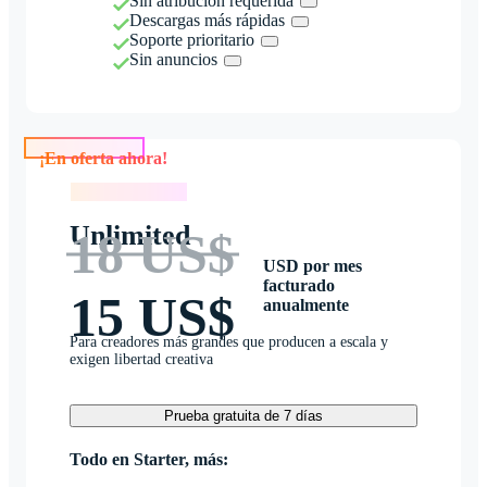
Sin atribución requerida
Descargas más rápidas
Soporte prioritario
Sin anuncios
¡En oferta ahora!
¡En oferta ahora!
Unlimited
18 US$
USD por mes
facturado
15 US$
anualmente
Para creadores más grandes que producen a escala y
exigen libertad creativa
Prueba gratuita de 7 días
Todo en Starter, más: