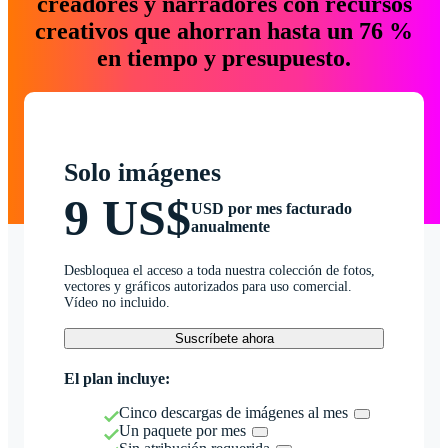
creadores y narradores con recursos
creativos que ahorran hasta un 76 %
en tiempo y presupuesto.
Solo imágenes
9 US$
USD por mes facturado
anualmente
Desbloquea el acceso a toda nuestra colección de fotos,
vectores y gráficos autorizados para uso comercial.
Vídeo no incluido.
Suscríbete ahora
El plan incluye:
Cinco descargas de imágenes al mes
Un paquete por mes