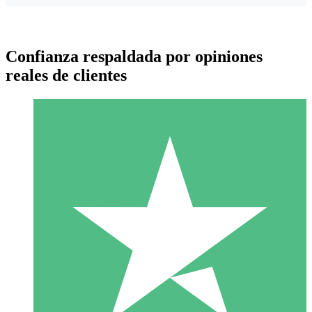
Confianza respaldada por opiniones
reales de clientes
Paquetes de Créditos Individuales
Paga según el uso con créditos de descarga. Sin compromiso
mensual.
1 Descarga
10
US$
00