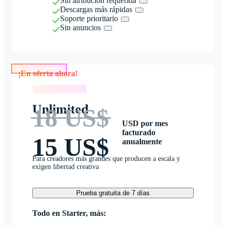
Sin atribución requerida
Descargas más rápidas
Soporte prioritario
Sin anuncios
¡En oferta ahora!
¡En oferta ahora!
Unlimited
18 US$
USD por mes
facturado
15 US$
anualmente
Para creadores más grandes que producen a escala y
exigen libertad creativa
Prueba gratuita de 7 días
Todo en Starter, más: