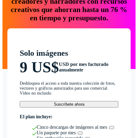
creadores y narradores con recursos
creativos que ahorran hasta un 76 %
en tiempo y presupuesto.
Solo imágenes
9 US$
USD por mes facturado
anualmente
Desbloquea el acceso a toda nuestra colección de fotos,
vectores y gráficos autorizados para uso comercial.
Vídeo no incluido.
Suscríbete ahora
El plan incluye:
Cinco descargas de imágenes al mes
Un paquete por mes