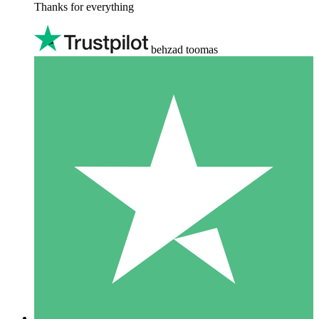
Thanks for everything
behzad toomas