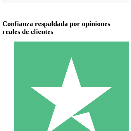
Confianza respaldada por opiniones
reales de clientes
Paquetes de Créditos Individuales
Paga según el uso con créditos de descarga. Sin compromiso
mensual.
1 Descarga
10
US$
00