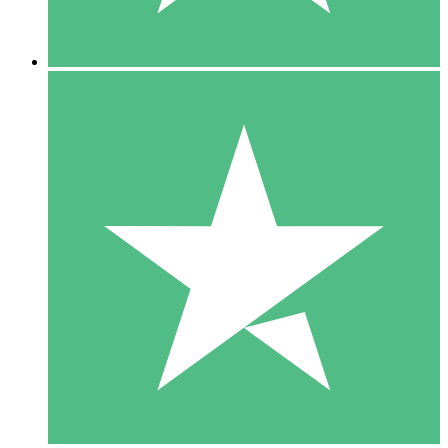
5 Descargas
15
US$
00
10 Descargas
20
US$
00