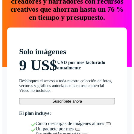
creadores y narradores con recursos
creativos que ahorran hasta un 76 %
en tiempo y presupuesto.
Solo imágenes
9 US$
USD por mes facturado
anualmente
Desbloquea el acceso a toda nuestra colección de fotos,
vectores y gráficos autorizados para uso comercial.
Vídeo no incluido.
Suscríbete ahora
El plan incluye:
Cinco descargas de imágenes al mes
Un paquete por mes