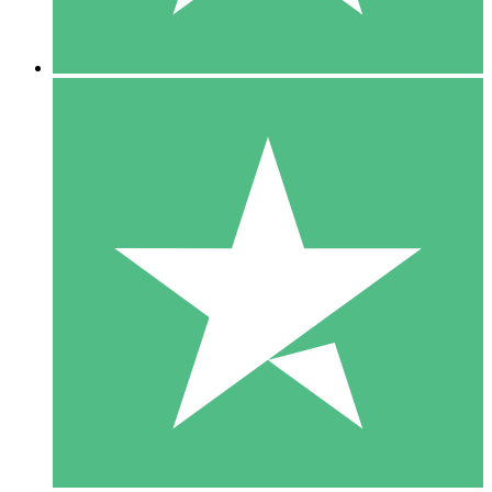
5 Descargas
15
US$
00
10 Descargas
20
US$
00