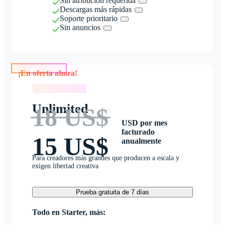
Sin atribución requerida
Descargas más rápidas
Soporte prioritario
Sin anuncios
¡En oferta ahora!
¡En oferta ahora!
Unlimited
18 US$
USD por mes
facturado
15 US$
anualmente
Para creadores más grandes que producen a escala y
exigen libertad creativa
Prueba gratuita de 7 días
Todo en Starter, más: