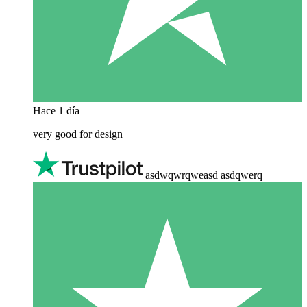
Hace 1 día
very good for design
asdwqwrqweasd asdqwerq