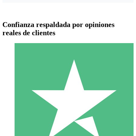
Confianza respaldada por opiniones
reales de clientes
Paquetes de Créditos Individuales
Paga según el uso con créditos de descarga. Sin compromiso
mensual.
1 Descarga
10
US$
00