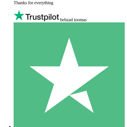
Thanks for everything
behzad toomas