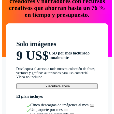
creadores y narradores con recursos
creativos que ahorran hasta un 76 %
en tiempo y presupuesto.
Solo imágenes
9 US$
USD por mes facturado
anualmente
Desbloquea el acceso a toda nuestra colección de fotos,
vectores y gráficos autorizados para uso comercial.
Vídeo no incluido.
Suscríbete ahora
El plan incluye:
Cinco descargas de imágenes al mes
Un paquete por mes