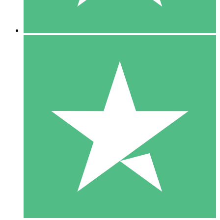
5 Descargas
15
US$
00
10 Descargas
20
US$
00