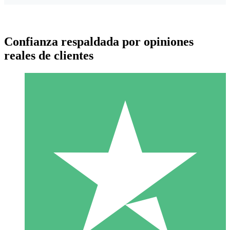
Confianza respaldada por opiniones
reales de clientes
Paquetes de Créditos Individuales
Paga según el uso con créditos de descarga. Sin compromiso
mensual.
1 Descarga
10
US$
00