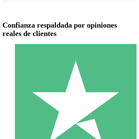
Confianza respaldada por opiniones
reales de clientes
Paquetes de Créditos Individuales
Paga según el uso con créditos de descarga. Sin compromiso
mensual.
1 Descarga
10
US$
00