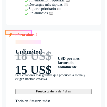
Sin atribución requerida
Descargas más rápidas
Soporte prioritario
Sin anuncios
¡En oferta ahora!
¡En oferta ahora!
Unlimited
18 US$
USD por mes
facturado
15 US$
anualmente
Para creadores más grandes que producen a escala y
exigen libertad creativa
Prueba gratuita de 7 días
Todo en Starter, más: