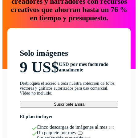
creadores y narradores con recursos
creativos que ahorran hasta un 76 %
en tiempo y presupuesto.
Solo imágenes
9 US$
USD por mes facturado
anualmente
Desbloquea el acceso a toda nuestra colección de fotos,
vectores y gráficos autorizados para uso comercial.
Vídeo no incluido.
Suscríbete ahora
El plan incluye:
Cinco descargas de imágenes al mes
Un paquete por mes