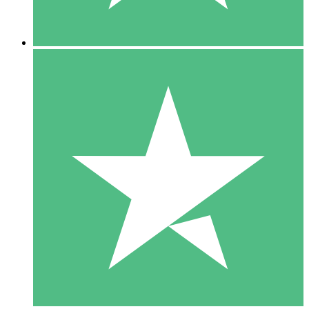
5 Descargas
15
US$
00
10 Descargas
20
US$
00