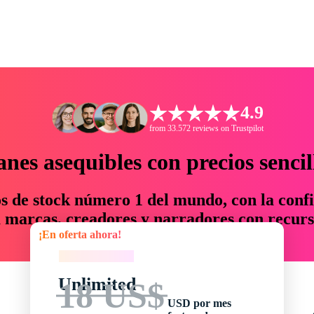
4.9
from 33.572 reviews on Trustpilot
anes asequibles con precios sencil
os de stock número 1 del mundo, con la confi
marcas, creadores y narradores con recurs
¡En oferta ahora!
un 76 % en tiempo y presupuesto.
¡En oferta ahora!
Unlimited
18 US$
USD por mes