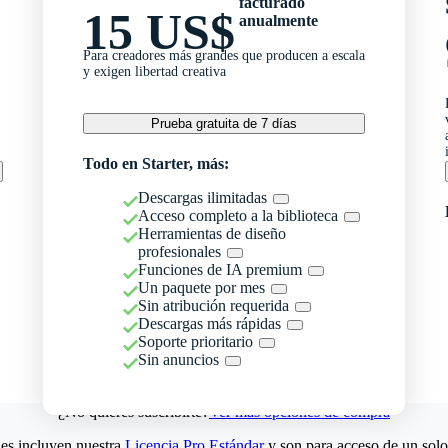
facturado
15 US$
anualmente
Para creadores más grandes que producen a escala
y exigen libertad creativa
Prueba gratuita de 7 días
Todo en Starter, más:
Descargas ilimitadas
Acceso completo a la biblioteca
Herramientas de diseño
profesionales
Funciones de IA premium
Un paquete por mes
Sin atribución requerida
Descargas más rápidas
Soporte prioritario
Sin anuncios
¿No quieres suscribirte?
Ver más opciones de compra
es incluyen nuestra
Licencia Pro Estándar
y son para acceso de un solo