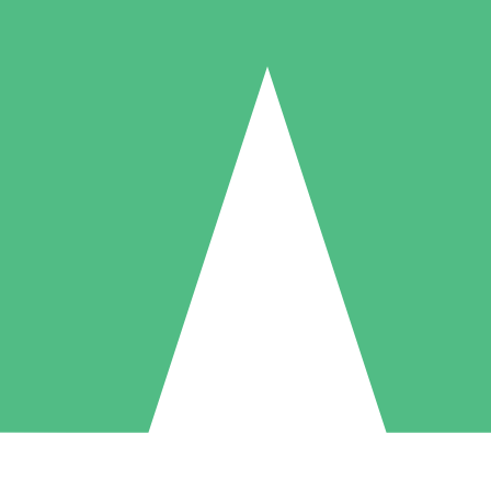
Paquetes de Créditos Individuales
Paga según el uso con créditos de descarga. Sin compromiso mensual.
1 Descarga
5 Descargas
10 Descargas
10
15
20
US$
00
US$
00
US$
00