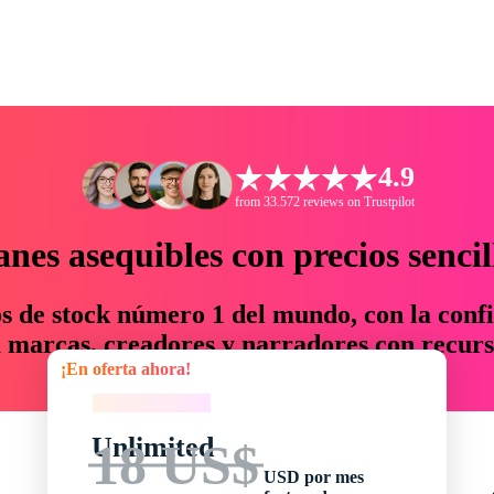
4.9
from 33.572 reviews on Trustpilot
anes asequibles con precios sencil
os de stock número 1 del mundo, con la confi
marcas, creadores y narradores con recurs
¡En oferta ahora!
un 76 % en tiempo y presupuesto.
¡En oferta ahora!
Unlimited
18 US$
USD por mes