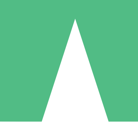
Paquetes de Créditos Individuales
Paga según el uso con créditos de descarga. Sin compromiso mensual.
1 Descarga
5 Descargas
10 Descargas
10
15
20
US$
00
US$
00
US$
00