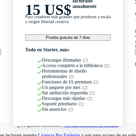
facturado
15 US$
anualmente
Para creadores más grandes que producen a escala
y exigen libertad creativa
Prueba gratuita de 7 días
Todo en Starter, más:
Descargas ilimitadas
Acceso completo a la biblioteca
Herramientas de diseño
profesionales
Funciones de IA premium
Un paquete por mes
Sin atribución requerida
Descargas más rápidas
Soporte prioritario
Sin anuncios
¿No quieres suscribirte?
Ver más opciones de compra
es incluyen nuestra
Licencia Pro Estándar
y son para acceso de un solo