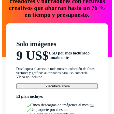
creadores y narradores con recursos
creativos que ahorran hasta un 76 %
en tiempo y presupuesto.
Solo imágenes
9 US$
USD por mes facturado
anualmente
Desbloquea el acceso a toda nuestra colección de fotos,
vectores y gráficos autorizados para uso comercial.
Vídeo no incluido.
Suscríbete ahora
El plan incluye:
Cinco descargas de imágenes al mes
Un paquete por mes