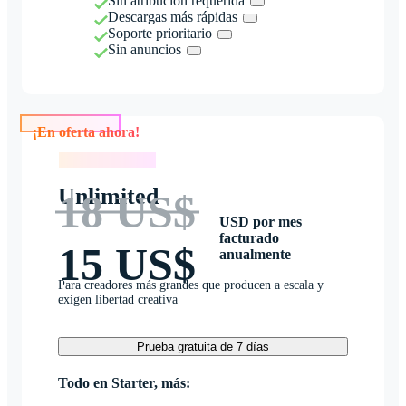
Sin atribución requerida
Descargas más rápidas
Soporte prioritario
Sin anuncios
¡En oferta ahora!
¡En oferta ahora!
Unlimited
18 US$
USD por mes
facturado
15 US$
anualmente
Para creadores más grandes que producen a escala y
exigen libertad creativa
Prueba gratuita de 7 días
Todo en Starter, más: