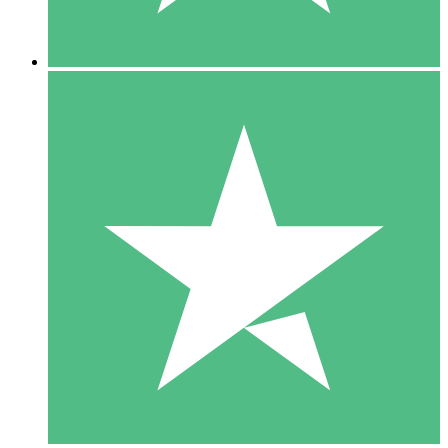
5 Descargas
15
US$
00
10 Descargas
20
US$
00