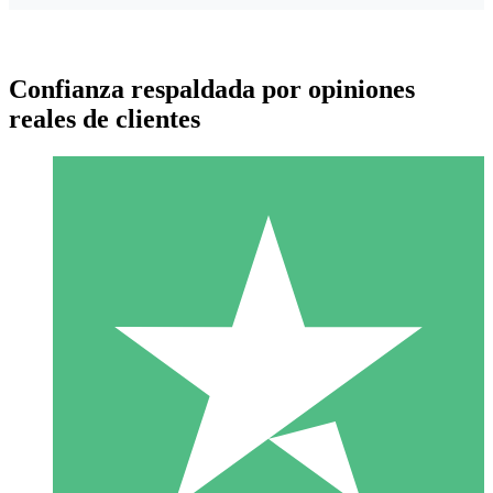
Confianza respaldada por opiniones
reales de clientes
Paquetes de Créditos Individuales
Paga según el uso con créditos de descarga. Sin compromiso
mensual.
1 Descarga
10
US$
00