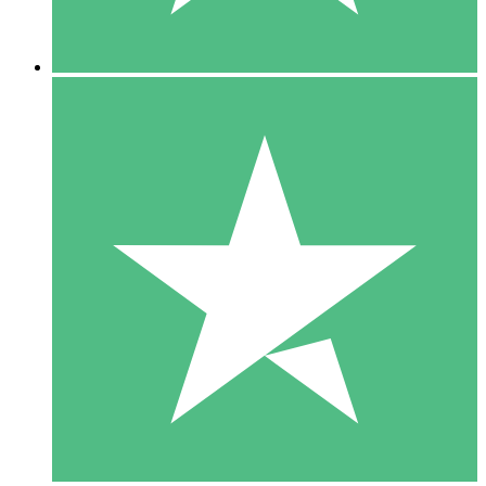
5 Descargas
15
US$
00
10 Descargas
20
US$
00