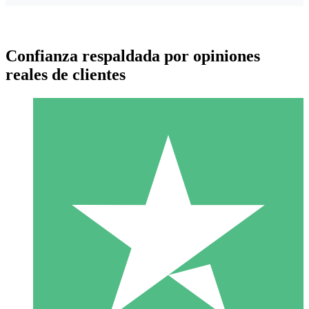
Confianza respaldada por opiniones
reales de clientes
Paquetes de Créditos Individuales
Paga según el uso con créditos de descarga. Sin compromiso
mensual.
1 Descarga
10
US$
00