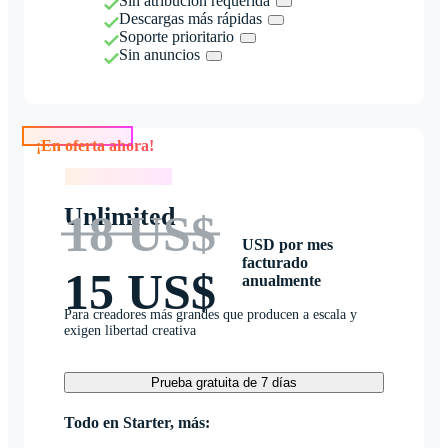
Sin atribución requerida
Descargas más rápidas
Soporte prioritario
Sin anuncios
¡En oferta ahora!
¡En oferta ahora!
Unlimited
18 US$
USD por mes
facturado
15 US$
anualmente
Para creadores más grandes que producen a escala y
exigen libertad creativa
Prueba gratuita de 7 días
Todo en Starter, más: