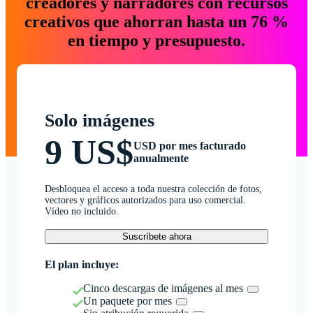
creadores y narradores con recursos
creativos que ahorran hasta un 76 %
en tiempo y presupuesto.
Solo imágenes
9 US$
USD por mes facturado
anualmente
Desbloquea el acceso a toda nuestra colección de fotos,
vectores y gráficos autorizados para uso comercial.
Vídeo no incluido.
Suscríbete ahora
El plan incluye:
Cinco descargas de imágenes al mes
Un paquete por mes