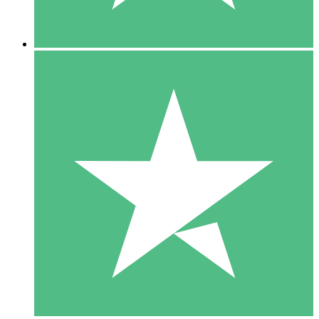
5 Descargas
15
US$
00
10 Descargas
20
US$
00