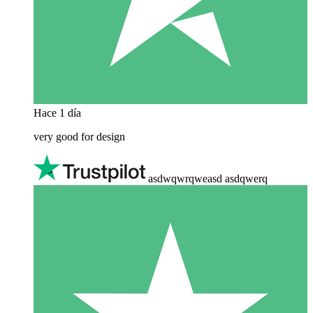
Hace 1 día
very good for design
asdwqwrqweasd asdqwerq