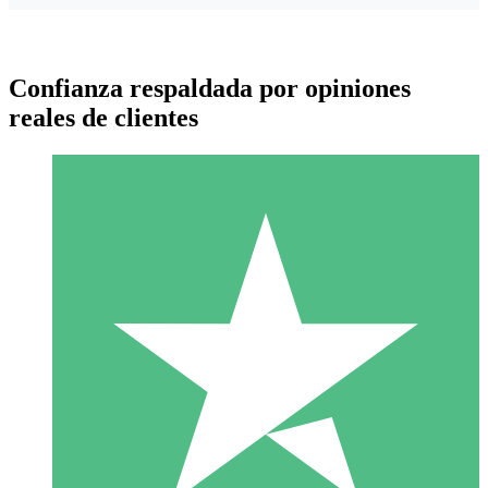
Confianza respaldada por opiniones
reales de clientes
Paquetes de Créditos Individuales
Paga según el uso con créditos de descarga. Sin compromiso
mensual.
1 Descarga
10
US$
00