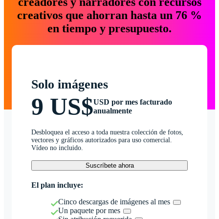
creadores y narradores con recursos
creativos que ahorran hasta un 76 %
en tiempo y presupuesto.
Solo imágenes
9 US$
USD por mes facturado
anualmente
Desbloquea el acceso a toda nuestra colección de fotos,
vectores y gráficos autorizados para uso comercial.
Vídeo no incluido.
Suscríbete ahora
El plan incluye:
Cinco descargas de imágenes al mes
Un paquete por mes