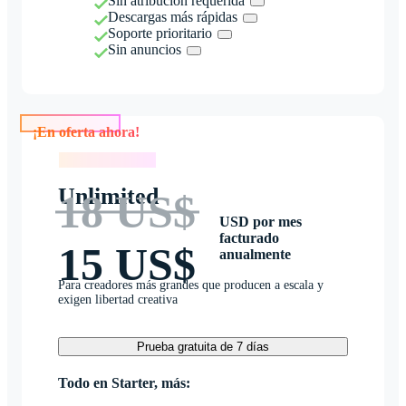
Sin atribución requerida
Descargas más rápidas
Soporte prioritario
Sin anuncios
¡En oferta ahora!
¡En oferta ahora!
Unlimited
18 US$
USD por mes
facturado
15 US$
anualmente
Para creadores más grandes que producen a escala y
exigen libertad creativa
Prueba gratuita de 7 días
Todo en Starter, más: