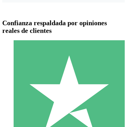
Confianza respaldada por opiniones
reales de clientes
Paquetes de Créditos Individuales
Paga según el uso con créditos de descarga. Sin compromiso
mensual.
1 Descarga
10
US$
00