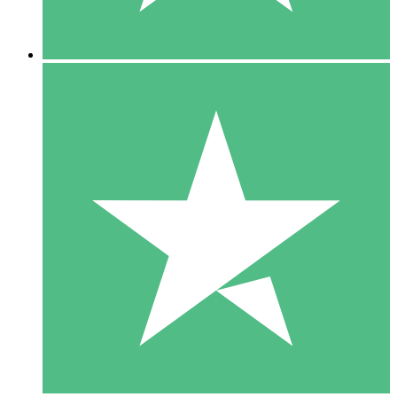
5 Descargas
15
US$
00
10 Descargas
20
US$
00