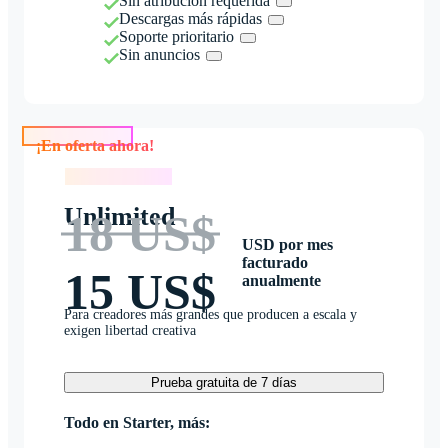
Sin atribución requerida
Descargas más rápidas
Soporte prioritario
Sin anuncios
¡En oferta ahora!
¡En oferta ahora!
Unlimited
18 US$
USD por mes
facturado
15 US$
anualmente
Para creadores más grandes que producen a escala y
exigen libertad creativa
Prueba gratuita de 7 días
Todo en Starter, más: