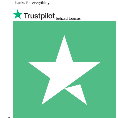
Thanks for everything
behzad toomas