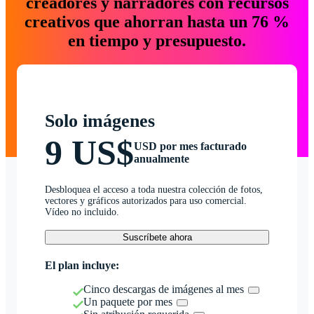
creadores y narradores con recursos
creativos que ahorran hasta un 76 %
en tiempo y presupuesto.
Solo imágenes
9 US$
USD por mes facturado
anualmente
Desbloquea el acceso a toda nuestra colección de fotos,
vectores y gráficos autorizados para uso comercial.
Vídeo no incluido.
Suscríbete ahora
El plan incluye:
Cinco descargas de imágenes al mes
Un paquete por mes