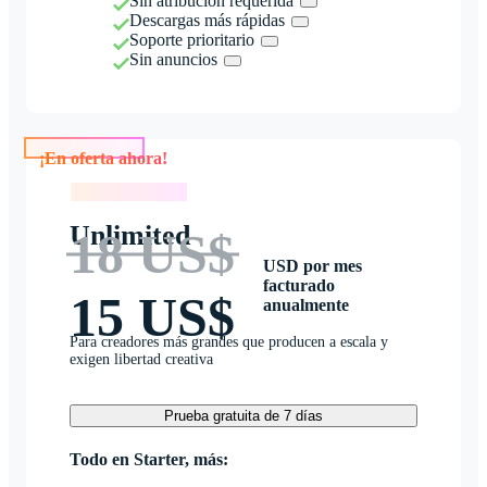
Sin atribución requerida
Descargas más rápidas
Soporte prioritario
Sin anuncios
¡En oferta ahora!
¡En oferta ahora!
Unlimited
18 US$
USD por mes
facturado
15 US$
anualmente
Para creadores más grandes que producen a escala y
exigen libertad creativa
Prueba gratuita de 7 días
Todo en Starter, más: