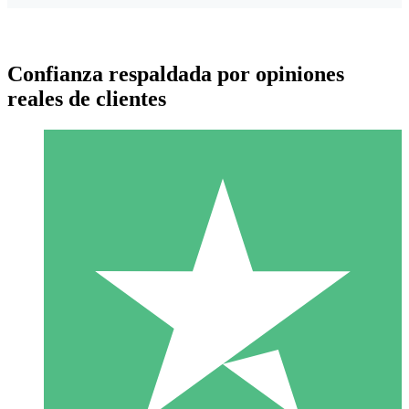
Confianza respaldada por opiniones
reales de clientes
Paquetes de Créditos Individuales
Paga según el uso con créditos de descarga. Sin compromiso
mensual.
1 Descarga
10
US$
00