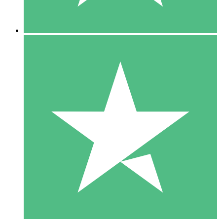
5 Descargas
15
US$
00
10 Descargas
20
US$
00