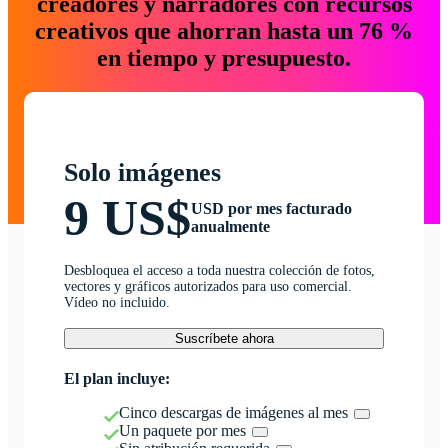
creadores y narradores con recursos
creativos que ahorran hasta un 76 %
en tiempo y presupuesto.
Solo imágenes
9 US$
USD por mes facturado
anualmente
Desbloquea el acceso a toda nuestra colección de fotos,
vectores y gráficos autorizados para uso comercial.
Vídeo no incluido.
Suscríbete ahora
El plan incluye:
Cinco descargas de imágenes al mes
Un paquete por mes