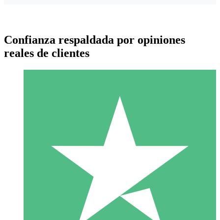
Confianza respaldada por opiniones
reales de clientes
Paquetes de Créditos Individuales
Paga según el uso con créditos de descarga. Sin compromiso
mensual.
1 Descarga
10
US$
00