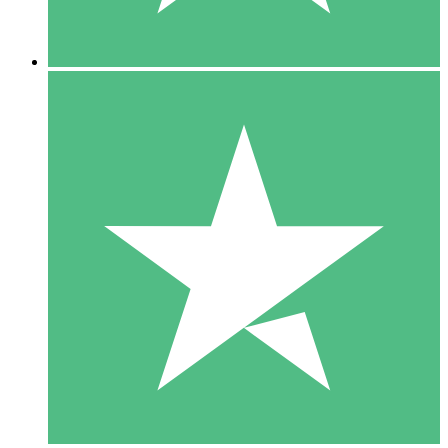
5 Descargas
15
US$
00
10 Descargas
20
US$
00