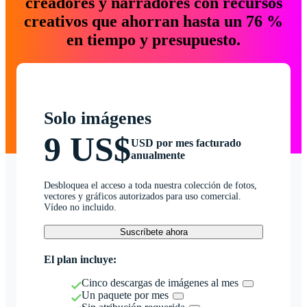
creadores y narradores con recursos
creativos que ahorran hasta un 76 %
en tiempo y presupuesto.
Solo imágenes
9 US$
USD por mes facturado
anualmente
Desbloquea el acceso a toda nuestra colección de fotos,
vectores y gráficos autorizados para uso comercial.
Vídeo no incluido.
Suscríbete ahora
El plan incluye:
Cinco descargas de imágenes al mes
Un paquete por mes