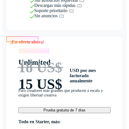
Sin atribución requerida
Descargas más rápidas
Soporte prioritario
Sin anuncios
¡En oferta ahora!
¡En oferta ahora!
Unlimited
18 US$
USD por mes
facturado
15 US$
anualmente
Para creadores más grandes que producen a escala y
exigen libertad creativa
Prueba gratuita de 7 días
Todo en Starter, más: