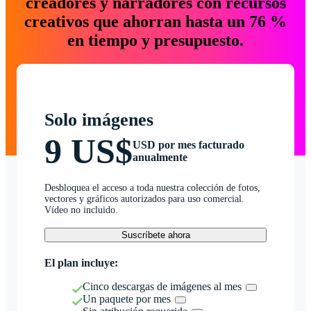
creadores y narradores con recursos
creativos que ahorran hasta un 76 %
en tiempo y presupuesto.
Solo imágenes
9 US$
USD por mes facturado
anualmente
Desbloquea el acceso a toda nuestra colección de fotos,
vectores y gráficos autorizados para uso comercial.
Vídeo no incluido.
Suscríbete ahora
El plan incluye:
Cinco descargas de imágenes al mes
Un paquete por mes