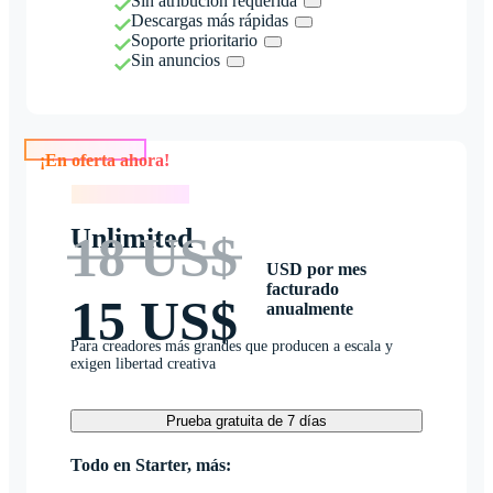
Sin atribución requerida
Descargas más rápidas
Soporte prioritario
Sin anuncios
¡En oferta ahora!
¡En oferta ahora!
Unlimited
18 US$
USD por mes
facturado
15 US$
anualmente
Para creadores más grandes que producen a escala y
exigen libertad creativa
Prueba gratuita de 7 días
Todo en Starter, más: