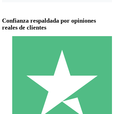
Confianza respaldada por opiniones
reales de clientes
Paquetes de Créditos Individuales
Paga según el uso con créditos de descarga. Sin compromiso
mensual.
1 Descarga
10
US$
00