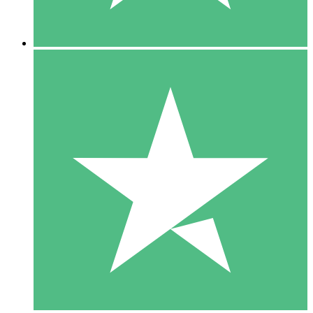
5 Descargas
15
US$
00
10 Descargas
20
US$
00