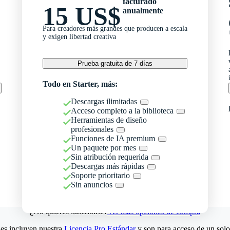
facturado
15 US$
anualmente
Para creadores más grandes que producen a escala
y exigen libertad creativa
Prueba gratuita de 7 días
Todo en Starter, más:
Descargas ilimitadas
Acceso completo a la biblioteca
Herramientas de diseño
profesionales
Funciones de IA premium
Un paquete por mes
Sin atribución requerida
Descargas más rápidas
Soporte prioritario
Sin anuncios
¿No quieres suscribirte?
Ver más opciones de compra
es incluyen nuestra
Licencia Pro Estándar
y son para acceso de un solo