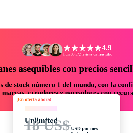
4.9
from 33.572 reviews on Trustpilot
anes asequibles con precios sencil
os de stock número 1 del mundo, con la confi
marcas, creadores y narradores con recurs
¡En oferta ahora!
un 76 % en tiempo y presupuesto.
¡En oferta ahora!
Unlimited
18 US$
USD por mes