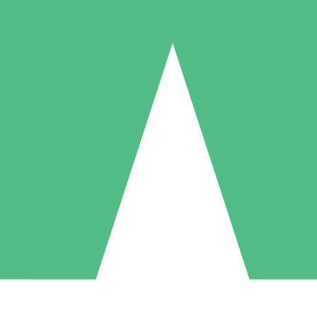
Paquetes de Créditos Individuales
Paga según el uso con créditos de descarga. Sin compromiso mensual.
1 Descarga
5 Descargas
10 Descargas
10
15
20
US$
00
US$
00
US$
00