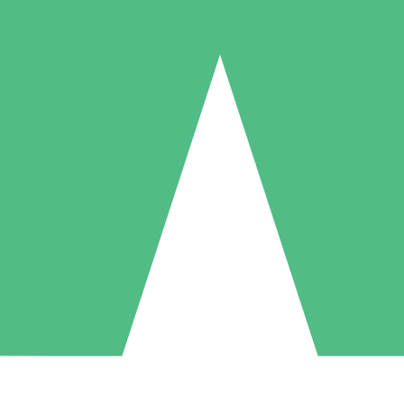
Paquetes de Créditos Individuales
Paga según el uso con créditos de descarga. Sin compromiso mensual.
1 Descarga
5 Descargas
10 Descargas
10
15
20
US$
00
US$
00
US$
00