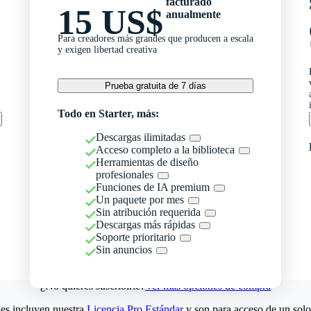
facturado
15 US$
anualmente
Para creadores más grandes que producen a escala
y exigen libertad creativa
Prueba gratuita de 7 días
Todo en Starter, más:
Descargas ilimitadas
Acceso completo a la biblioteca
Herramientas de diseño
profesionales
Funciones de IA premium
Un paquete por mes
Sin atribución requerida
Descargas más rápidas
Soporte prioritario
Sin anuncios
¿No quieres suscribirte?
Ver más opciones de compra
es incluyen nuestra
Licencia Pro Estándar
y son para acceso de un solo