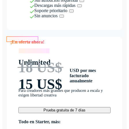
Sin atribución requerida
Descargas más rápidas
Soporte prioritario
Sin anuncios
¡En oferta ahora!
¡En oferta ahora!
Unlimited
18 US$
USD por mes
facturado
15 US$
anualmente
Para creadores más grandes que producen a escala y
exigen libertad creativa
Prueba gratuita de 7 días
Todo en Starter, más: