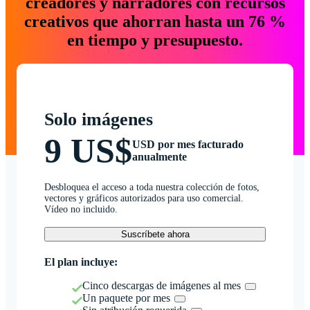
creadores y narradores con recursos
creativos que ahorran hasta un 76 %
en tiempo y presupuesto.
Solo imágenes
9 US$
USD por mes facturado
anualmente
Desbloquea el acceso a toda nuestra colección de fotos,
vectores y gráficos autorizados para uso comercial.
Vídeo no incluido.
Suscríbete ahora
El plan incluye:
Cinco descargas de imágenes al mes
Un paquete por mes