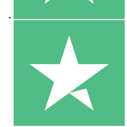
5 Descargas
15
US$
00
10 Descargas
20
US$
00