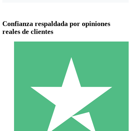
Confianza respaldada por opiniones
reales de clientes
Paquetes de Créditos Individuales
Paga según el uso con créditos de descarga. Sin compromiso
mensual.
1 Descarga
10
US$
00