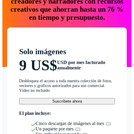
creadores y narradores con recursos
creativos que ahorran hasta un 76 %
en tiempo y presupuesto.
Solo imágenes
9 US$
USD por mes facturado
anualmente
Desbloquea el acceso a toda nuestra colección de fotos,
vectores y gráficos autorizados para uso comercial.
Vídeo no incluido.
Suscríbete ahora
El plan incluye:
Cinco descargas de imágenes al mes
Un paquete por mes