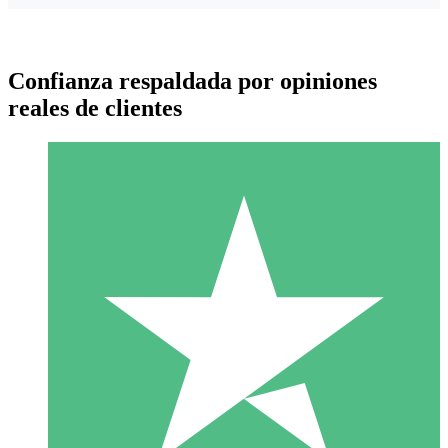
Confianza respaldada por opiniones
reales de clientes
Paquetes de Créditos Individuales
Paga según el uso con créditos de descarga. Sin compromiso
mensual.
1 Descarga
10
US$
00