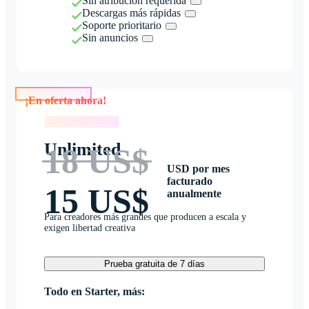
Sin atribución requerida
Descargas más rápidas
Soporte prioritario
Sin anuncios
¡En oferta ahora!
¡En oferta ahora!
Unlimited
18 US$
USD por mes
facturado
15 US$
anualmente
Para creadores más grandes que producen a escala y
exigen libertad creativa
Prueba gratuita de 7 días
Todo en Starter, más: