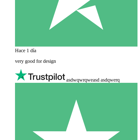
Hace 1 día
very good for design
asdwqwrqweasd asdqwerq