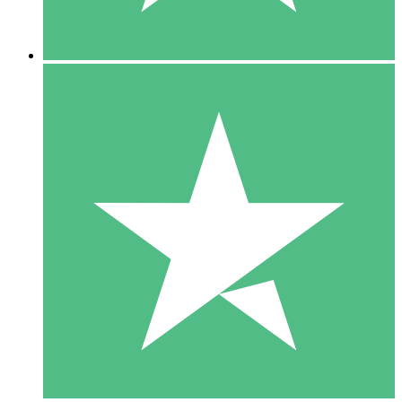
5 Descargas
15
US$
00
10 Descargas
20
US$
00