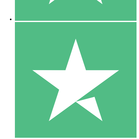
5 Descargas
15
US$
00
10 Descargas
20
US$
00