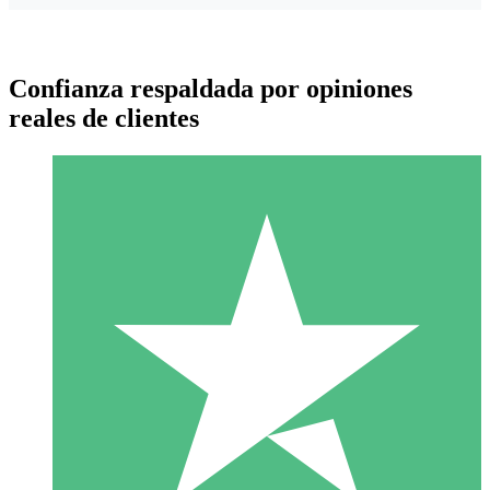
Confianza respaldada por opiniones
reales de clientes
Paquetes de Créditos Individuales
Paga según el uso con créditos de descarga. Sin compromiso
mensual.
1 Descarga
10
US$
00