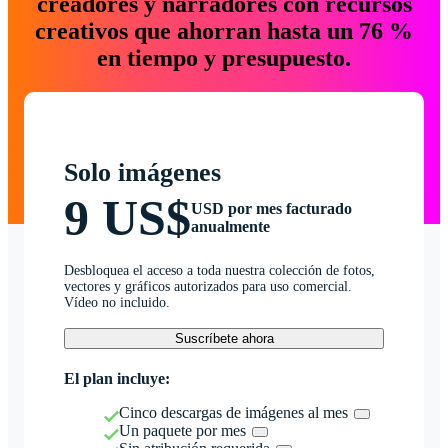
creadores y narradores con recursos
creativos que ahorran hasta un 76 %
en tiempo y presupuesto.
Solo imágenes
9 US$
USD por mes facturado
anualmente
Desbloquea el acceso a toda nuestra colección de fotos,
vectores y gráficos autorizados para uso comercial.
Vídeo no incluido.
Suscríbete ahora
El plan incluye:
Cinco descargas de imágenes al mes
Un paquete por mes