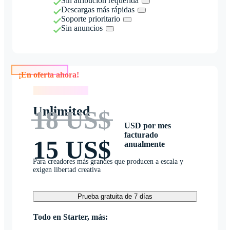
Sin atribución requerida
Descargas más rápidas
Soporte prioritario
Sin anuncios
¡En oferta ahora!
¡En oferta ahora!
Unlimited
18 US$
USD por mes
facturado
15 US$
anualmente
Para creadores más grandes que producen a escala y
exigen libertad creativa
Prueba gratuita de 7 días
Todo en Starter, más: