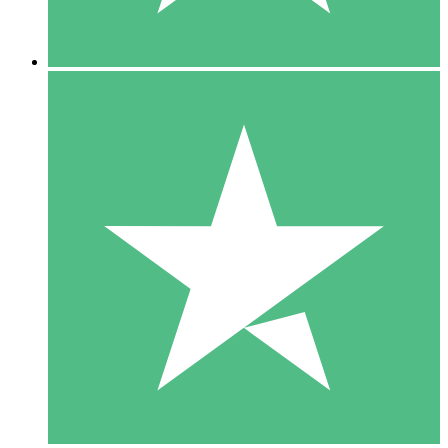
5 Descargas
15
US$
00
10 Descargas
20
US$
00