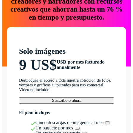
creadores y narradores con recursos
creativos que ahorran hasta un 76 %
en tiempo y presupuesto.
Solo imágenes
9 US$
USD por mes facturado
anualmente
Desbloquea el acceso a toda nuestra colección de fotos,
vectores y gráficos autorizados para uso comercial.
Vídeo no incluido.
Suscríbete ahora
El plan incluye:
Cinco descargas de imágenes al mes
Un paquete por mes