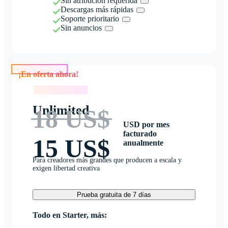
Sin atribución requerida
Descargas más rápidas
Soporte prioritario
Sin anuncios
¡En oferta ahora!
¡En oferta ahora!
Unlimited
18 US$
USD por mes
facturado
15 US$
anualmente
Para creadores más grandes que producen a escala y
exigen libertad creativa
Prueba gratuita de 7 días
Todo en Starter, más: