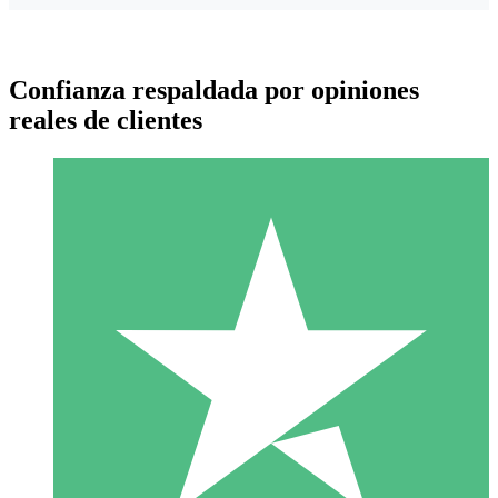
Confianza respaldada por opiniones
reales de clientes
Paquetes de Créditos Individuales
Paga según el uso con créditos de descarga. Sin compromiso
mensual.
1 Descarga
10
US$
00